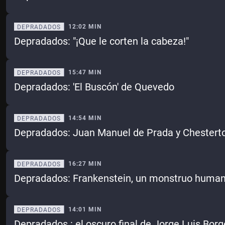
12:02 MIN
DEPRADADOS
Depradados: "¡Que le corten la cabeza!"
15:47 MIN
DEPRADADOS
Depradados: 'El Buscón' de Quevedo
14:54 MIN
DEPRADADOS
Depradados: Juan Manuel de Prada y Chestert
16:27 MIN
DEPRADADOS
Depradados: Frankenstein, un monstruo huma
14:01 MIN
DEPRADADOS
Depradados : el oscuro final de Jorge Luis Bor