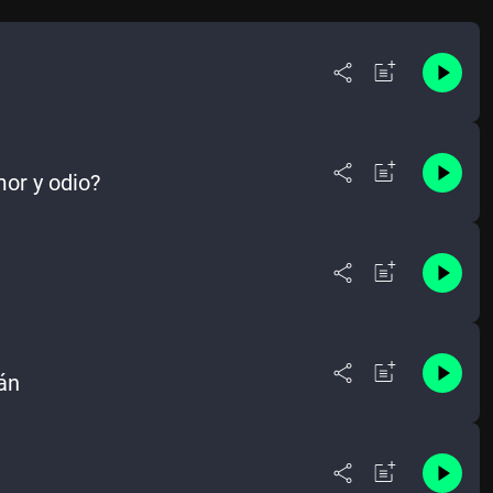
mor y odio?
án