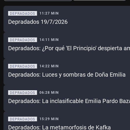
11:27 MIN
DEPRADADOS
Depradados 19/7/2026
Ene
Feb
Mar
Abr
May
Jun
Jul
Ago
14:11 MIN
DEPRADADOS
Depradados: ¿Por qué 'El Principio' despierta a
Sep
Oct
Nov
Dic
Borrar
Mes actual
14:22 MIN
DEPRADADOS
Depradados: Luces y sombras de Doña Emilia
06:28 MIN
DEPRADADOS
Depradados: La inclasificable Emilia Pardo Baz
15:29 MIN
DEPRADADOS
Depradados: La metamorfosis de Kafka