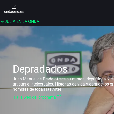
ondacero.es
JULIA EN LA ONDA
Depradados
Juan Manuel de Prada ofrece su mirada 'depradada' y re
artistas e intelectuales. Historias de vida y obra de los 
nombres de todas las Artes.
Ir a la web del programa