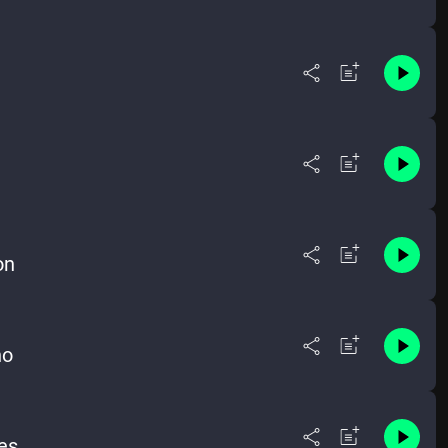
on
no
ges