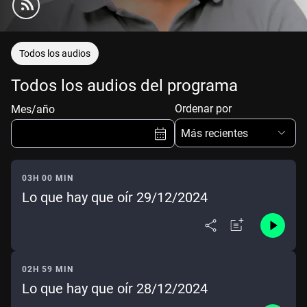
Todos los audios
Todos los audios del programa
Ordenar por
Mes/año
Más recientes
03H 00 MIN
Lo que hay que oír 29/12/2024
Ene
Feb
Mar
Abr
May
Jun
Jul
Ago
Sep
Oct
Nov
Dic
02H 59 MIN
Lo que hay que oír 28/12/2024
Borrar
Mes actual