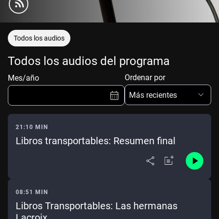
Todos los audios
Todos los audios del programa
Ordenar por
Mes/año
Más recientes
21:10 MIN
Libros transportables: Resumen final
Ene
Feb
Mar
Abr
May
Jun
Jul
Ago
Sep
Oct
Nov
Dic
08:51 MIN
Libros Transportables: Las hermanas
Borrar
Mes actual
Lacroix