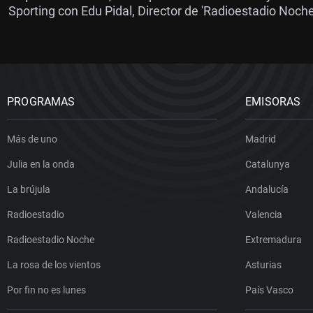
Sporting con Edu Pidal, Director de 'Radioestadio Noche
PROGRAMAS
EMISORAS
Más de uno
Madrid
Julia en la onda
Catalunya
La brújula
Andalucía
Radioestadio
Valencia
Radioestadio Noche
Extremadura
La rosa de los vientos
Asturias
Por fin no es lunes
País Vasco