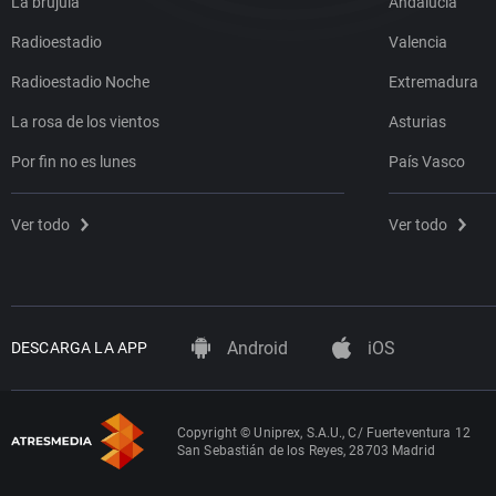
La brújula
Andalucía
Radioestadio
Valencia
Radioestadio Noche
Extremadura
La rosa de los vientos
Asturias
Por fin no es lunes
País Vasco
Ver todo
Ver todo
Android
iOS
DESCARGA LA APP
Copyright © Uniprex, S.A.U., C/ Fuerteventura 12
San Sebastián de los Reyes, 28703 Madrid