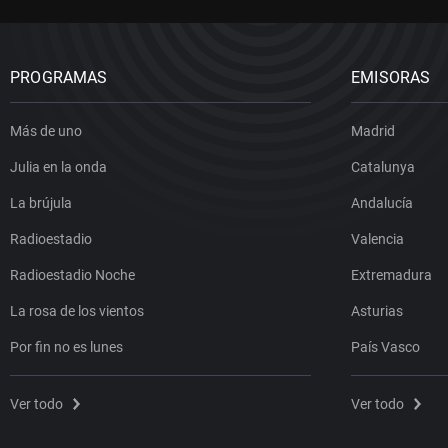
PROGRAMAS
EMISORAS
Más de uno
Madrid
Julia en la onda
Catalunya
La brújula
Andalucía
Radioestadio
Valencia
Radioestadio Noche
Extremadura
La rosa de los vientos
Asturias
Por fin no es lunes
País Vasco
Ver todo
Ver todo