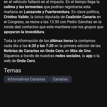
en el vehículo falleció en el impacto. En el tiempo llega la
calima y las tormentas
que podrían registrarse esta
mañana en
Lanzarote y Fuerteventura
. En clave política,
Cristina Valido
, la única diputada de
Coalición Canaria
en
el Congreso, se reúne a las 13:30 con Pedro Sánchez en la
ronda ded contactos que este mantiene con los grupos que
apoyaron la investidura
.
Toda la información de las
últimas horas
la contamos
cada día a las
6:20 y las 7:20
en la primera edición de las
Noticias de Canarias en Onda Cero
, en
Más de Uno
.
Síguenos a través de nuestras
redes sociales
, la
app
o la
web de
Onda Cero
.
Temas
Informativos Canarias
Canarias