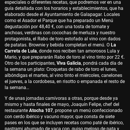
especiales o diferentes recetas, que podremos ver en una
guía detallada con los horarios y establecimientos, que ha
elaborado desde el Ayuntamiento de Galapagar. Locales
como el Asador el Parque que ha preparado un Menú
degustación por 48,40 €, con una tosta de tomate y
anchoas, verdinas con cocochas de merluza y nuestro
protagonista, el Rabo de toro estofado al vino con dados
de patatas. Brownie y bebida completan el menú. O
La
Carreta de Lula
, donde nos reciben tan amorosos Lula y
Mario, y que prepararán Rabo de toro al vino tinto por 22 €.
Otro de los participantes,
Viva Galicia
, pondrá cada día de
la semana un plato: Croquetas de rabo de toro el lunes,
albóndigas el martes, al vino tinto el miércoles, canelones
el jueves, a la cordobesa, en risotto o empanada el resto de
la semana…
Y de unas jornadas carnívoras a otras, porque desde ya
mismo y hasta finales de mayo, Joaquín Felipe, chef del
restaurante
Atocha 107
, propone un menú confeccionado
con cerdo ibérico y vacuno mayor, que consta de siete
pases en los que se incluyen recetas como paté de ibérico,
pastrami ahumado de vaca con, guiso meloso de pata y