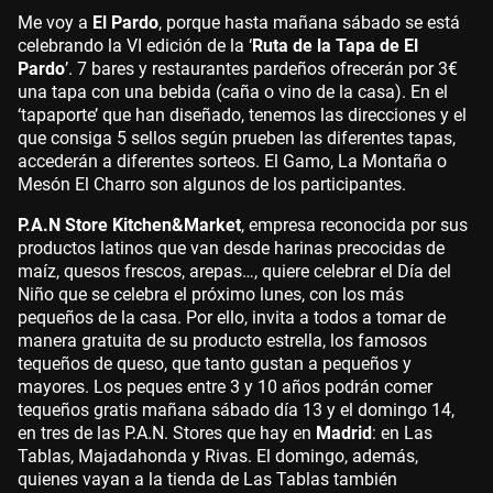
Me voy a
El Pardo
, porque hasta mañana sábado se está
celebrando la VI edición de la ‘
Ruta de la Tapa de El
Pardo
’. 7 bares y restaurantes pardeños ofrecerán por 3€
una tapa con una bebida (caña o vino de la casa). En el
‘tapaporte’ que han diseñado, tenemos las direcciones y el
que consiga 5 sellos según prueben las diferentes tapas,
accederán a diferentes sorteos. El Gamo, La Montaña o
Mesón El Charro son algunos de los participantes.
P.A.N Store Kitchen&Market
, empresa reconocida por sus
productos latinos que van desde harinas precocidas de
maíz, quesos frescos, arepas…, quiere celebrar el Día del
Niño que se celebra el próximo lunes, con los más
pequeños de la casa. Por ello, invita a todos a tomar de
manera gratuita de su producto estrella, los famosos
tequeños de queso, que tanto gustan a pequeños y
mayores. Los peques entre 3 y 10 años podrán comer
tequeños gratis mañana sábado día 13 y el domingo 14,
en tres de las P.A.N. Stores que hay en
Madrid
: en Las
Tablas, Majadahonda y Rivas. El domingo, además,
quienes vayan a la tienda de Las Tablas también