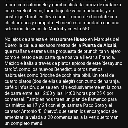
morro con salmonete y gamba alistada, arroz de matanza
con secreto ibérico, lomo bajo de vaca madurada, y un
postre que también lleva carne: Turrón de chocolate con
chicharrones y compota. El menú está maridado con una
selección de vinos de
Madrid
y cuesta 65€.
No lejos de ahí está el restaurante
Hueso
en Marqués del
Duero, la calle, a escasos metros de la
Puerta de Alcalá
,
que mañana estrena una propuesta de brunch, tan viajero
como el resto de su carta que nos va a llevar a Francia,
México e Italia a través de platos típicos de este ‘desayuno
tardío’, como los huevos Benedict, u otros menos
habituales como Brioche de cochinita pibil. Un total de
cuatro platos (dos de ellas a elegir) con zumo de naranja,
café o infusión, que se servirán exclusivamente en la zona
de barra entre las 12:00 y las 14:00 horas por 25 € por
comensal. También nos traen un plan de flamenco para
los miércoles 17 y 24 con el guitarrista Paco Soto y el
cantaor Antonio ‘El Ciervo’, que serán los encargados de
amenizar la velada a 20 comensales, a la vez que toman
un completo menú.