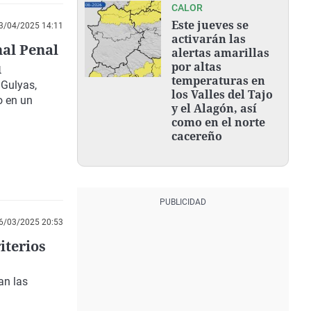
CALOR
Este jueves se
3/04/2025 14:11
activarán las
al Penal
alertas amarillas
u
por altas
temperaturas en
 Gulyas,
los Valles del Tajo
o en un
y el Alagón, así
como en el norte
cacereño
6/03/2025 20:53
iterios
an las