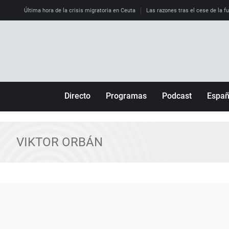
Última hora de la crisis migratoria en Ceuta
Las razones tras el cese de la f
Directo
Programas
Podcast
Espa
Más de uno
Los Perseguidos
Andalucía
Por fin
Malas decisiones
Aragón
VIKTOR ORBÁN
Julia en la onda
Expedientes del más allá
Baleares
La brújula
El viaje del Guernica
Cantabria
Radioestadio
Invisibles
Cataluña
Radioestadio noche
Prohibido morirse
Comunidad de M
El colegio invisible
Esto no ha pasado
Comunitat Vale