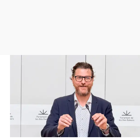
La rosa de los vientos
Caso
Extremadura
Gente viajera
Retornados
Galicia
Como el perro y el
Equipo de investigación
La Rioja
gato
Operación Viuda
Navarra
Negra
País Vasco