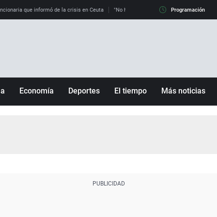
uncionaria que informó de la crisis en Ceuta
"No hay mafias, que no nos engañen": exper
Programación
ña
Economía
Deportes
El tiempo
Más noticias
Fútbol
Sociedad
Baloncesto
Mundo
Tenis
Salud
Motor
Cultura
Ciencia y Tecnología
adrid
Gastronomía
nciana
Medio ambiente