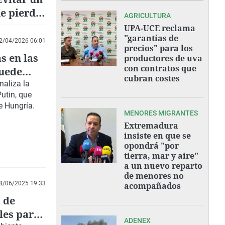
e pierda
AGRICULTURA
UPA-UCE reclama
"garantías de
2/04/2026 06:01
precios" para los
s en las
productores de uva
con contratos que
puede
cubran costes
naliza la
utin, que
e Hungría.
MENORES MIGRANTES
Extremadura
insiste en que se
opondrá "por
tierra, mar y aire"
a un nuevo reparto
de menores no
8/06/2025 19:33
acompañados
 de
les para
ADENEX