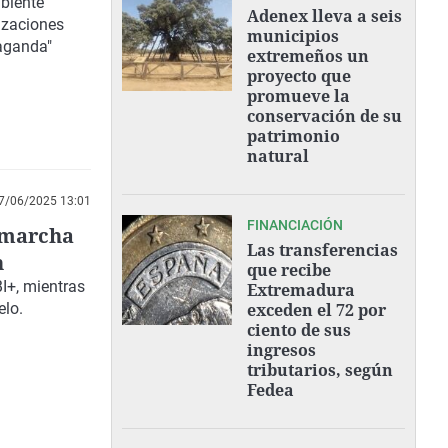
mbiente
Adenex lleva a seis
nizaciones
municipios
aganda"
extremeños un
proyecto que
promueve la
conservación de su
patrimonio
natural
7/06/2025 13:01
FINANCIACIÓN
a marcha
Las transferencias
n
que recibe
I+, mientras
Extremadura
elo.
exceden el 72 por
ciento de sus
ingresos
tributarios, según
Fedea