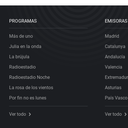
PROGRAMAS
EMISORAS
Más de uno
Madrid
Julia en la onda
Catalunya
La brújula
Andalucía
Radioestadio
Valencia
Radioestadio Noche
Extremadu
La rosa de los vientos
Asturias
Por fin no es lunes
País Vasco
Ver todo
Ver todo