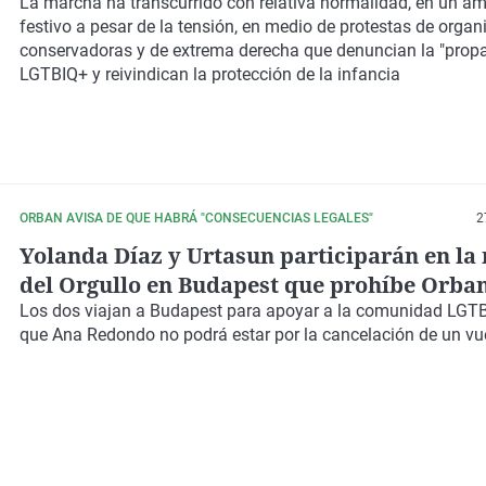
defender al colectivo LGTBIQ+
La marcha ha transcurrido con relativa normalidad, en un a
festivo a pesar de la tensión, en medio de protestas de orga
conservadoras y de extrema derecha que denuncian la "prop
LGTBIQ+ y reivindican la protección de la infancia
ORBAN AVISA DE QUE HABRÁ "CONSECUENCIAS LEGALES"
2
Yolanda Díaz y Urtasun participarán en l
del Orgullo en Budapest que prohíbe Orba
Los dos viajan a Budapest para apoyar a la comunidad LGTB
que Ana Redondo no podrá estar por la cancelación de un vu