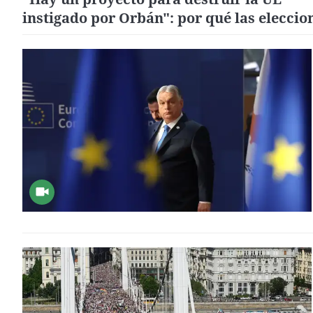
instigado por Orbán": por qué las eleccio
en Hungría son cruciales para el futuro d
Europa