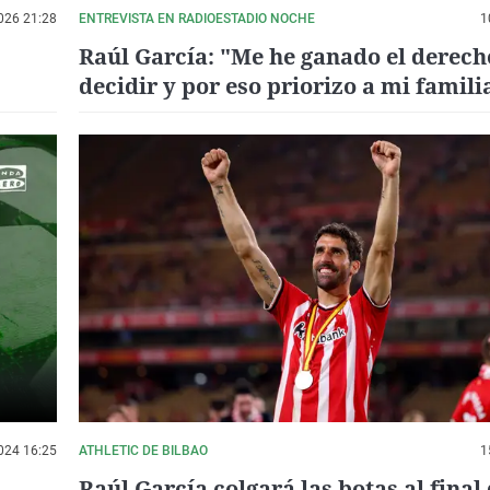
026 21:28
ENTREVISTA EN RADIOESTADIO NOCHE
1
Raúl García: "Me he ganado el derech
decidir y por eso priorizo a mi famili
024 16:25
ATHLETIC DE BILBAO
1
Raúl García colgará las botas al final 