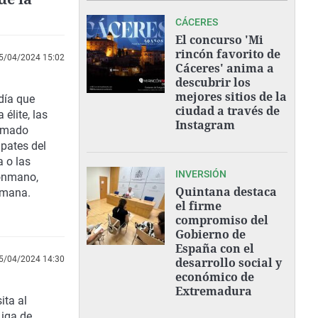
CÁCERES
El concurso 'Mi
rincón favorito de
5/04/2024 15:02
Cáceres' anima a
descubrir los
mejores sitios de la
día que
ciudad a través de
élite, las
Instagram
lamado
pates del
a o las
INVERSIÓN
lonmano,
Quintana destaca
emana.
el firme
compromiso del
Gobierno de
España con el
5/04/2024 14:30
desarrollo social y
económico de
Extremadura
ita al
Liga de