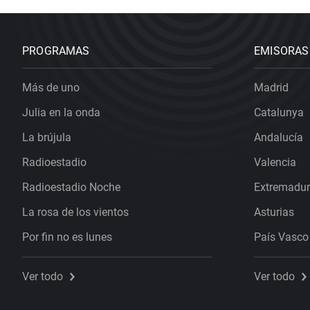
PROGRAMAS
EMISORAS
Más de uno
Madrid
Julia en la onda
Catalunya
La brújula
Andalucía
Radioestadio
Valencia
Radioestadio Noche
Extremadu
La rosa de los vientos
Asturias
Por fin no es lunes
País Vasco
Ver todo
Ver todo