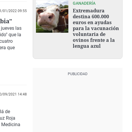
GANADERÍA
Extremadura
1/01/2022 09:55
destina 600.000
abia"
euros en ayudas
para la vacunación
 jueves las
voluntaria de
ido" que la
ovinos frente a la
cuatro
lengua azul
dera que
0/09/2021 14:48
lá de
uz Roja
e Medicina