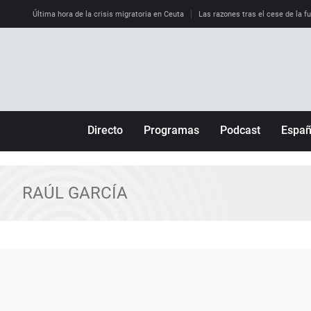
Última hora de la crisis migratoria en Ceuta
Las razones tras el cese de la f
Directo
Programas
Podcast
Espa
Más de uno
Los Perseguidos
Andalucía
Por fin
Malas decisiones
Aragón
RAÚL GARCÍA
Julia en la onda
Expedientes del más allá
Baleares
La brújula
El viaje del Guernica
Cantabria
Radioestadio
Invisibles
Cataluña
Radioestadio noche
Prohibido morirse
Comunidad de M
El colegio invisible
Esto no ha pasado
Comunitat Vale