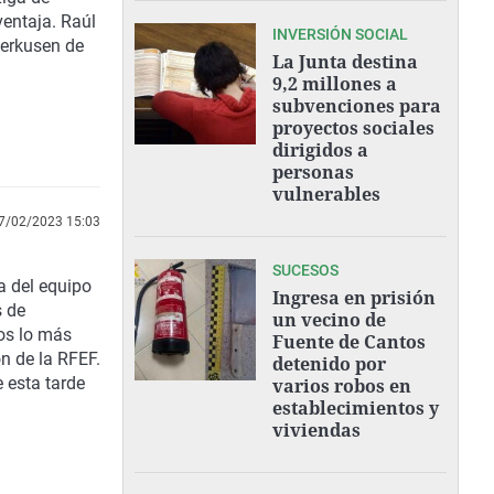
entaja. Raúl
INVERSIÓN SOCIAL
verkusen de
La Junta destina
9,2 millones a
subvenciones para
proyectos sociales
dirigidos a
personas
vulnerables
7/02/2023 15:03
SUCESOS
a del equipo
Ingresa en prisión
 de
un vecino de
os lo más
Fuente de Cantos
n de la RFEF.
detenido por
 esta tarde
varios robos en
establecimientos y
viviendas