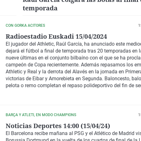
temporada
CON GORKA ACITORES
1
Radioestadio Euskadi 15/04/2024
El jugador del Athletic, Raúl García, ha anunciado este medio
dejará el fútbol a final de temporada tras 20 temporadas en la 
nueve últimas en el conjunto bilbaíno con el que se ha proc
campeón de Copa recientemente. Además repasamos los em
Athletic y Real y la derrota del Alavés en la jornada en Primer
victorias de Eibar y Amorebieta en Segunda. Baloncesto, ba
pelota o remo completan el repaso polideportivo del fin de s
BARÇA Y ATLETI, EN MODO CHAMPIONS
1
Noticias Deportes 14:00 (15/04/24)
El Barcelona recibe mañana al PSG y el Atlético de Madrid vis
Borussia Dortmund en la vuelta de los cuartos de final de la 