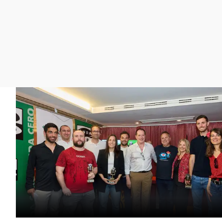
La rosa de los vientos
Caso
Extremadura
Gente viajera
Retornados
Galicia
Como el perro y el
Equipo de investigación
La Rioja
gato
Operación Viuda
Navarra
Negra
País Vasco