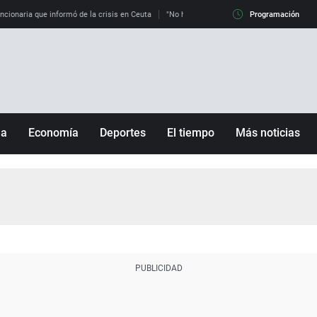
uncionaria que informó de la crisis en Ceuta
"No hay mafias, que no nos engañen": exper
Programación
ña
Economía
Deportes
El tiempo
Más noticias
Fútbol
Sociedad
Baloncesto
Mundo
Tenis
Salud
Motor
Cultura
Ciencia y Tecnología
adrid
Gastronomía
nciana
Medio ambiente