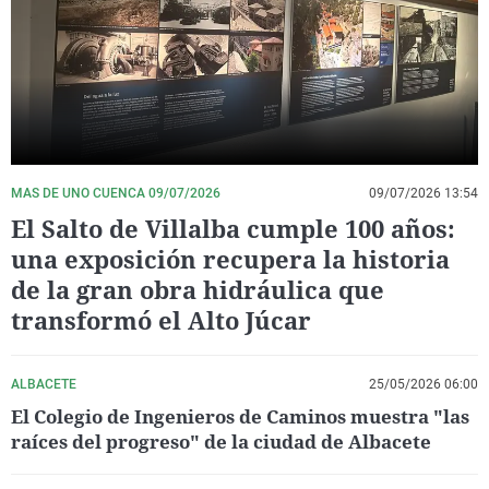
La rosa de los vientos
Caso
Extremadura
Virales
Gente viajera
Retornados
Galicia
Televisión
Como el perro y el gat
Equipo de investigaci
La Rioja
Elecciones
Operación Viuda Negr
Navarra
País Vasco
MAS DE UNO CUENCA 09/07/2026
09/07/2026 13:54
El Salto de Villalba cumple 100 años:
una exposición recupera la historia
de la gran obra hidráulica que
transformó el Alto Júcar
ALBACETE
25/05/2026 06:00
El Colegio de Ingenieros de Caminos muestra "las
raíces del progreso" de la ciudad de Albacete