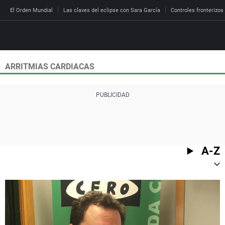
El Orden Mundial
Las claves del eclipse con Sara García
Controles fronterizos
ARRITMIAS CARDIACAS
Directo
Programas
Podcast
Más de uno
Los Perseguidos
Andalucía
Fútbol
Sociedad
España
Por fin
Malas decisiones
Aragón
Baloncesto
Mundo
Economía
Julia en la onda
Expedientes del más a
Baleares
Tenis
Salud
A-Z
Deportes
La brújula
El viaje del Guernica
Cantabria
Motor
Cultura
El tiempo
Radioestadio
Invisibles
Cataluña
Ciencia y Tecnología
Más noticias
Radioestadio noche
Prohibido morirse
Comunidad de Madrid
Gastronomía
El colegio invisible
Esto no ha pasado
Comunitat Valenciana
Medio ambiente