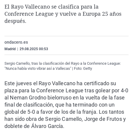
La rosa de los vientos
Caso
Extremadura
Virales
El Rayo Vallecano se clasifica para la
Conference League y vuelve a Europa 25 años
Gente viajera
Retornados
Galicia
Televisión
después.
Como el perro y el gat
Equipo de investigaci
La Rioja
Elecciones
Operación Viuda Negr
Navarra
ondacero.es
País Vasco
Madrid
|
29.08.2025 00:53
Sergio Camello, tras la clasificación del Rayo a la Conference League:
"Nunca había visto vibrar así a Vallecas" | Foto: Getty
Este jueves el Rayo Vallecano ha certificado su
plaza para la Conference League tras golear por 4-0
al Neman Grodno bielorruso en la vuelta de la fase
final de clasificación, que ha terminado con un
global de 5-0 a favor de los de la franja. Los tantos
han sido obra de Sergio Camello, Jorge de Frutos y
doblete de Álvaro García.