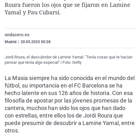
Roura fueron los ojos que se fijaron en Lamine
La rosa de los vientos
Caso
Extremadura
Virales
Yamal y Pau Cubarsí.
Gente viajera
Retornados
Galicia
Televisión
Como el perro y el gat
Equipo de investigaci
La Rioja
Elecciones
ondacero.es
Operación Viuda Negr
Navarra
Madrid
|
20.05.2025 00:28
País Vasco
Jordi Roura, el descubridor de Lamine Yamal: "Tenía cosas que te hacían
pensar que tenía algo especial" | Foto: Getty
La Masia siempre ha sido conocida en el mundo del
fútbol, su importancia en el FC Barcelona se ha
hecho latente en sus 126 años de historia. Con esa
filosofía de apostar por las jóvenes promesas de la
cantera, muchos han sido los ojos que han dado
con estrellas, entre ellos los de Jordi Roura que
puede presumir de descubrir a Lamine Yamal, entre
otros.