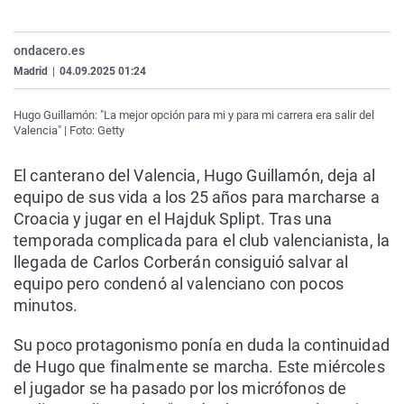
La rosa de los vientos
Caso
Extremadura
Virales
Gente viajera
Retornados
Galicia
Televisión
ondacero.es
Madrid
|
04.09.2025 01:24
Como el perro y el gat
Equipo de investigaci
La Rioja
Elecciones
Operación Viuda Negr
Navarra
Hugo Guillamón: "La mejor opción para mi y para mi carrera era salir del
Valencia" | Foto: Getty
País Vasco
El canterano del Valencia, Hugo Guillamón, deja al
equipo de sus vida a los 25 años para marcharse a
Croacia y jugar en el Hajduk Splipt. Tras una
temporada complicada para el club valencianista, la
llegada de Carlos Corberán consiguió salvar al
equipo pero condenó al valenciano con pocos
minutos.
Su poco protagonismo ponía en duda la continuidad
de Hugo que finalmente se marcha. Este miércoles
el jugador se ha pasado por los micrófonos de