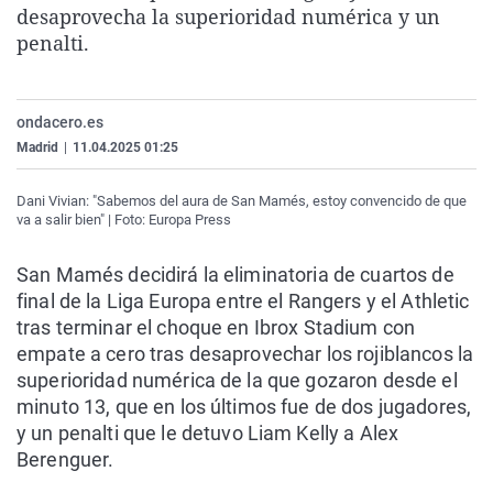
desaprovecha la superioridad numérica y un
La rosa de los vientos
Caso
Extremadura
Virales
penalti.
Gente viajera
Retornados
Galicia
Televisión
Como el perro y el gat
Equipo de investigaci
La Rioja
Elecciones
ondacero.es
Operación Viuda Negr
Navarra
Madrid
|
11.04.2025 01:25
País Vasco
Dani Vivian: "Sabemos del aura de San Mamés, estoy convencido de que
va a salir bien" | Foto: Europa Press
San Mamés decidirá la eliminatoria de cuartos de
final de la Liga Europa entre el Rangers y el Athletic
tras terminar el choque en Ibrox Stadium con
empate a cero tras desaprovechar los rojiblancos la
superioridad numérica de la que gozaron desde el
minuto 13, que en los últimos fue de dos jugadores,
y un penalti que le detuvo Liam Kelly a Alex
Berenguer.