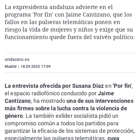
La rosa de los vientos
Caso
Extremadura
Virales
La expresidenta andaluza advierte en el
programa 'Por fin' con Jaime Cantizano, que los
Gente viajera
Retornados
Galicia
Televisión
fallos en las pulseras telemáticas ponen en
Como el perro y el gat
Equipo de investigaci
La Rioja
Elecciones
riesgo la vida de mujeres y niños y exige que su
funcionamiento quede fuera del vaivén político.
Operación Viuda Negr
Navarra
País Vasco
ondacero.es
Madrid
|
18.09.2025 17:09
La entrevista ofrecida por Susana Díaz
en
'Por fin'
,
el espacio radiofónico conducido por
Jaime
Cantizano
, ha mostrado
una de sus intervenciones
más firmes sobre la lucha contra la violencia de
género
. La también exlíder socialista pidió un
compromiso común a todos los partidos para
garantizar la eficacia de los sistemas de protección,
especialmente las pulseras telemáticas,
cuya