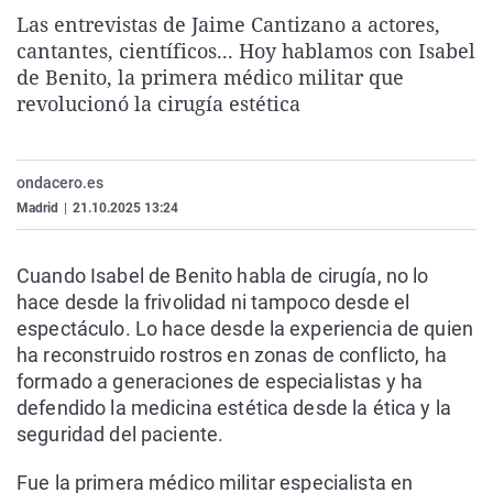
La rosa de los vientos
Caso
Extremadura
Virales
Las entrevistas de Jaime Cantizano a actores,
cantantes, científicos... Hoy hablamos con Isabel
Gente viajera
Retornados
Galicia
Televisión
de Benito, la primera médico militar que
Como el perro y el gat
Equipo de investigaci
La Rioja
Elecciones
revolucionó la cirugía estética
Operación Viuda Negr
Navarra
País Vasco
ondacero.es
Madrid
|
21.10.2025 13:24
Cuando Isabel de Benito habla de cirugía, no lo
hace desde la frivolidad ni tampoco desde el
espectáculo. Lo hace desde la experiencia de quien
ha reconstruido rostros en zonas de conflicto, ha
formado a generaciones de especialistas y ha
defendido la medicina estética desde la ética y la
seguridad del paciente.
Fue la primera médico militar especialista en