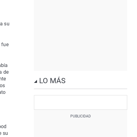
 a su
 fue
abía
a de
nte
LO MÁS
nos
ato
wood
e su