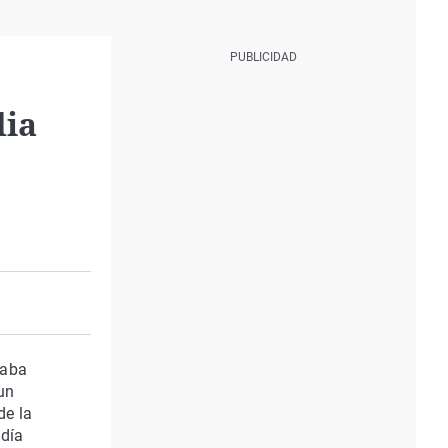
dia
raba
un
de la
 día