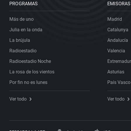
PROGRAMAS
EMISORAS
Más de uno
Madrid
Julia en la onda
Catalunya
La brújula
Andalucía
Radioestadio
Valencia
Radioestadio Noche
Extremadu
La rosa de los vientos
Asturias
Por fin no es lunes
País Vasco
Ver todo
Ver todo