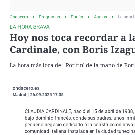
La rosa de los vientos
Caso
Extremadura
Gente viajera
Retornados
Galicia
Ondacero
Programas
Por fin
Audios
La hora 
Como el perro y el
Equipo de investigación
La Rioja
LA HORA BRAVA
gato
Hoy nos toca recordar a la
Operación Viuda
Navarra
Negra
País Vasco
Cardinale, con Boris Izag
La hora más loca del 'Por fin' de la mano de Bori
ondacero.es
Madrid
|
26.09.2025 17:35
CLAUDIA CARDINALE, nació el 15 de abril de 1938, 
bajo dominio francés, donde sus padres, unos inmi
pequeño negocio dedicado a la construcción naval.
comunidad italiana instalada en la ciudad tunecina