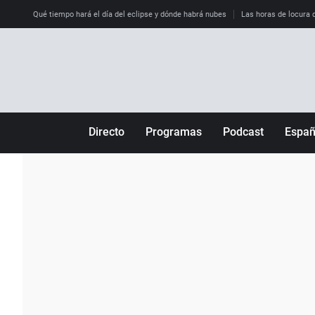
Qué tiempo hará el día del eclipse y dónde habrá nubes
Las horas de locura qu
Directo
Programas
Podcast
Espa
Más de uno
Los Perseguidos
Andalucía
Por fin
Malas decisiones
Aragón
Julia en la onda
Expedientes del más allá
Baleares
La brújula
El viaje del Guernica
Cantabria
Radioestadio
Invisibles
Cataluña
Radioestadio noche
Prohibido morirse
Comunidad de M
El colegio invisible
Esto no ha pasado
Comunitat Vale