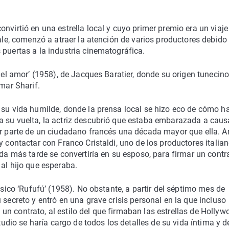
nvirtió en una estrella local y cuyo primer premio era un viaje
nale, comenzó a atraer la atención de varios productores debido
 puertas a la industria cinematográfica.
 del amor’ (1958), de Jacques Baratier, donde su origen tunecino
Omar Sharif.
 su vida humilde, donde la prensa local se hizo eco de cómo h
a su vuelta, la actriz descubrió que estaba embarazada a caus
or parte de un ciudadano francés una década mayor que ella. A
y contactar con Franco Cristaldi, uno de los productores italia
más tarde se convertiría en su esposo, para firmar un contr
 al hijo que esperaba.
ásico ‘Rufufú’ (1958). No obstante, a partir del séptimo mes de
 secreto y entró en una grave crisis personal en la que incluso
ra un contrato, al estilo del que firmaban las estrellas de Holly
studio se haría cargo de todos los detalles de su vida íntima y d