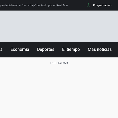
e decidieron el 'no fichaje' de Rodri por el Real Madrid y su 'sí' al Barça
Programación
La llamada de
ña
Economía
Deportes
El tiempo
Más noticias
Fútbol
Sociedad
Baloncesto
Mundo
Tenis
Salud
Motor
Cultura
Ciencia y Tecnología
adrid
Gastronomía
nciana
Medio ambiente