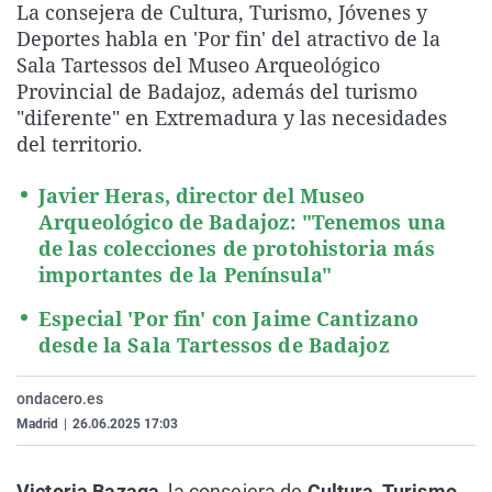
La consejera de Cultura, Turismo, Jóvenes y
La rosa de los vientos
Caso
Extremadura
Virales
Deportes habla en 'Por fin' del atractivo de la
Gente viajera
Retornados
Galicia
Televisión
Sala Tartessos del Museo Arqueológico
Provincial de Badajoz, además del turismo
Como el perro y el gat
Equipo de investigaci
La Rioja
Elecciones
"diferente" en Extremadura y las necesidades
Operación Viuda Negr
Navarra
del territorio.
País Vasco
Javier Heras, director del Museo
Arqueológico de Badajoz: "Tenemos una
de las colecciones de protohistoria más
importantes de la Península"
Especial 'Por fin' con Jaime Cantizano
desde la Sala Tartessos de Badajoz
ondacero.es
Madrid
|
26.06.2025 17:03
Victoria Bazaga
, la consejera de
Cultura, Turismo,