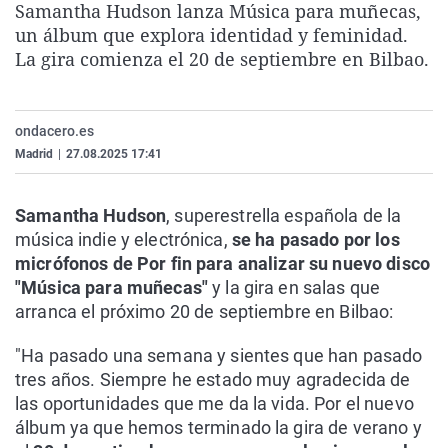
Samantha Hudson lanza Música para muñecas,
La rosa de los vientos
Caso
Extremadura
Virales
un álbum que explora identidad y feminidad.
Gente viajera
Retornados
Galicia
Televisión
La gira comienza el 20 de septiembre en Bilbao.
Como el perro y el gat
Equipo de investigaci
La Rioja
Elecciones
Operación Viuda Negr
Navarra
ondacero.es
Madrid
|
27.08.2025 17:41
País Vasco
Samantha Hudson
, superestrella española de la
música indie y electrónica,
se ha pasado por los
micrófonos de Por fin para analizar su nuevo disco
"Música para muñecas"
y la gira en salas que
arranca el próximo 20 de septiembre en Bilbao:
"Ha pasado una semana y sientes que han pasado
tres años. Siempre he estado muy agradecida de
las oportunidades que me da la vida. Por el nuevo
álbum ya que hemos terminado la gira de verano y