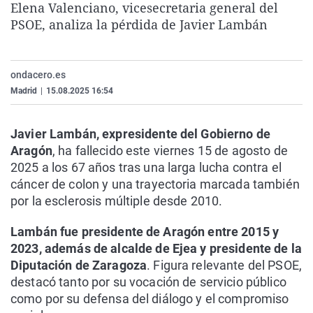
Elena Valenciano, vicesecretaria general del
La rosa de los vientos
Caso
Extremadura
Virales
PSOE, analiza la pérdida de Javier Lambán
Gente viajera
Retornados
Galicia
Televisión
Como el perro y el gat
Equipo de investigaci
La Rioja
Elecciones
ondacero.es
Operación Viuda Negr
Navarra
Madrid
|
15.08.2025 16:54
País Vasco
Javier Lambán, expresidente del Gobierno de
Aragón
, ha fallecido este viernes 15 de agosto de
2025 a los 67 años tras una larga lucha contra el
cáncer de colon y una trayectoria marcada también
por la esclerosis múltiple desde 2010.
Lambán fue presidente de Aragón entre 2015 y
2023, además de alcalde de Ejea y presidente de la
Diputación de Zaragoza
. Figura relevante del PSOE,
destacó tanto por su vocación de servicio público
como por su defensa del diálogo y el compromiso