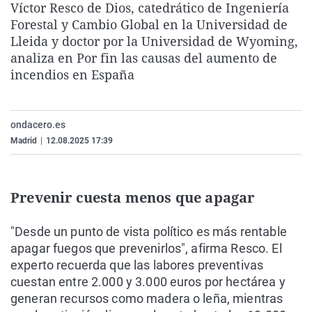
Víctor Resco de Dios, catedrático de Ingeniería
La rosa de los vientos
Caso
Extremadura
Virales
Forestal y Cambio Global en la Universidad de
Gente viajera
Retornados
Galicia
Televisión
Lleida y doctor por la Universidad de Wyoming,
analiza en Por fin las causas del aumento de
Como el perro y el gat
Equipo de investigaci
La Rioja
Elecciones
incendios en España
Operación Viuda Negr
Navarra
País Vasco
ondacero.es
Madrid
|
12.08.2025 17:39
Prevenir cuesta menos que apagar
"Desde un punto de vista político es más rentable
apagar fuegos que prevenirlos", afirma Resco. El
experto recuerda que las labores preventivas
cuestan entre 2.000 y 3.000 euros por hectárea y
generan recursos como madera o leña, mientras