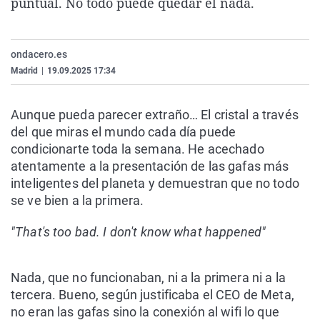
puntual. No todo puede quedar el nada.
La rosa de los vientos
Caso
Extremadura
Virales
Gente viajera
Retornados
Galicia
Televisión
ondacero.es
Como el perro y el gat
Equipo de investigaci
La Rioja
Elecciones
Madrid
|
19.09.2025 17:34
Operación Viuda Negr
Navarra
País Vasco
Aunque pueda parecer extraño… El cristal a través
del que miras el mundo cada día puede
condicionarte toda la semana. He acechado
atentamente a la presentación de las gafas más
inteligentes del planeta y demuestran que no todo
se ve bien a la primera.
"That's too bad. I don't know what happened"
Nada, que no funcionaban, ni a la primera ni a la
tercera. Bueno, según justificaba el CEO de Meta,
no eran las gafas sino la conexión al wifi lo que