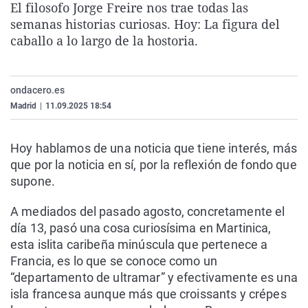
El filosofo Jorge Freire nos trae todas las
La rosa de los vientos
Caso
Extremadura
Virales
semanas historias curiosas. Hoy: La figura del
Gente viajera
Retornados
Galicia
Televisión
caballo a lo largo de la hostoria.
Como el perro y el gat
Equipo de investigaci
La Rioja
Elecciones
Operación Viuda Negr
Navarra
ondacero.es
Madrid
|
11.09.2025 18:54
País Vasco
Hoy hablamos de una noticia que tiene interés, más
que por la noticia en sí, por la reflexión de fondo que
supone.
A mediados del pasado agosto, concretamente el
día 13, pasó una cosa curiosísima en Martinica,
esta islita caribeña minúscula que pertenece a
Francia, es lo que se conoce como un
“departamento de ultramar” y efectivamente es una
isla francesa aunque más que croissants y crépes