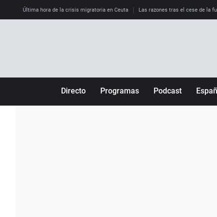
Última hora de la crisis migratoria en Ceuta
Las razones tras el cese de la f
Directo
Programas
Podcast
Espa
Más de uno
Los Perseguidos
Andalucía
Por fin
Malas decisiones
Aragón
Julia en la onda
Expedientes del más allá
Baleares
La brújula
El viaje del Guernica
Cantabria
Radioestadio
Invisibles
Cataluña
Radioestadio noche
Prohibido morirse
Comunidad de M
El colegio invisible
Esto no ha pasado
Comunitat Vale