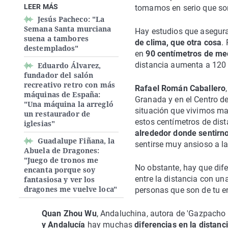
LEER MÁS
tomamos en serio que so
Jesús Pacheco: "La
Semana Santa murciana
Hay estudios que asegura
suena a tambores
de clima, que otra cosa
.
destemplados"
en
90 centímetros de me
distancia aumenta a 120 
Eduardo Álvarez,
fundador del salón
recreativo retro con más
Rafael Román Caballero
máquinas de España:
Granada y en el Centro d
"Una máquina la arregló
situación que vivimos m
un restaurador de
estos centímetros de dis
iglesias"
alrededor donde sentirn
Guadalupe Fiñana, la
sentirse muy ansioso a la
Abuela de Dragones:
"Juego de tronos me
No obstante, hay que dife
encanta porque soy
entre la distancia con u
fantasiosa y ver los
dragones me vuelve loca"
personas que son de tu e
Quan Zhou Wu
, Andaluchina, autora de 'Gazpacho 
y Andalucía
hay muchas
diferencias en la distanc