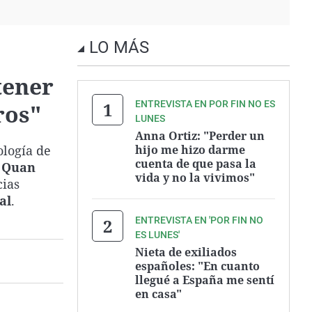
LO MÁS
tener
ENTREVISTA EN POR FIN NO ES
ros"
LUNES
Anna Ortiz: "Perder un
ología de
hijo me hizo darme
cuenta de que pasa la
n
Quan
vida y no la vivimos"
cias
al
.
ENTREVISTA EN 'POR FIN NO
ES LUNES'
Nieta de exiliados
españoles: "En cuanto
llegué a España me sentí
en casa"