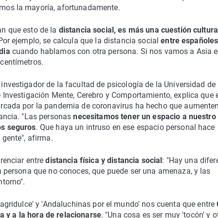
mos la mayoría, afortunadamente.
n que esto de la
distancia social, es más una cuestión cultura
 Por ejemplo, se calcula que la distancia social
entre españole
dia
cuando hablamos con otra persona. Si nos vamos a Asia 
centímetros.
, investigador de la facultad de psicología de la Universidad de
e Investigación Mente, Cerebro y Comportamiento, explica que 
arcada por la pandemia de coronavirus ha hecho que aumente
tancia. "Las personas
necesitamos tener un espacio a nuestro
os seguros
. Que haya un intruso en ese espacio personal hace
 gente", afirma.
renciar entre
distancia física y distancia social
: "Hay una difer
na persona que no conoces, que puede ser una amenaza, y las
ntorno".
agridulce' y 'Andaluchinas por el mundo' nos cuenta que entre
ia y a la hora de relacionarse
. "Una cosa es ser muy 'tocón' y o