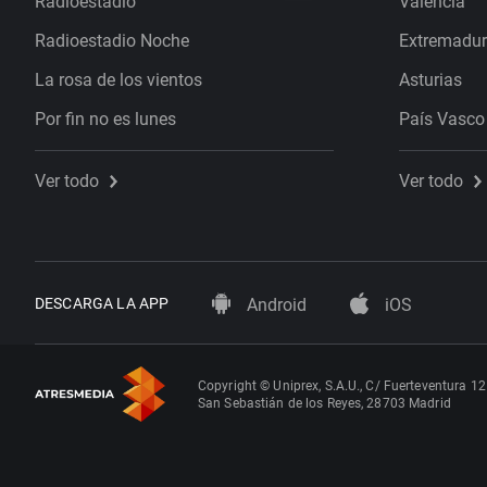
Radioestadio
Valencia
Radioestadio Noche
Extremadu
La rosa de los vientos
Asturias
Por fin no es lunes
País Vasco
Ver todo
Ver todo
DESCARGA LA APP
Android
iOS
Copyright © Uniprex, S.A.U., C/ Fuerteventura 12
San Sebastián de los Reyes, 28703 Madrid