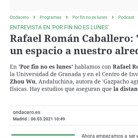
La rosa de los vientos
Caso
Extremadura
Gente viajera
Retornados
Galicia
Ondacero
Programas
Por fin no es lunes
Podcast
Como el perro y el
Equipo de investigación
La Rioja
ENTREVISTA EN 'POR FIN NO ES LUNES'
gato
Rafael Román Caballero: 
Operación Viuda
Navarra
Negra
País Vasco
un espacio a nuestro alr
En
'Por fin no es lunes'
hablamos con
Rafael R
la Universidad de Granada y en el Centro de In
Zhou Wu
, Andaluchina, autora de 'Gazpacho agr
físicas. Hay estudios que aseguran que
la distan
ondacero.es
Madrid
|
06.03.2021 10:49
Ahora empezamos a ser e