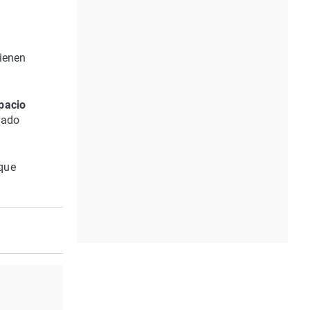
tienen
pacio
vado
 que