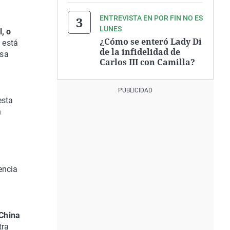
ENTREVISTA EN POR FIN NO ES
LUNES
l, o
¿Cómo se enteró Lady Di
s
está
de la infidelidad de
esa
Carlos III con Camilla?
esta
n
encia
China
tra