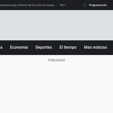
uncionaria que informó de la crisis en Ceuta
"No hay mafias, que no nos engañen": exper
Programación
ña
Economía
Deportes
El tiempo
Más noticias
Fútbol
Sociedad
Baloncesto
Mundo
Tenis
Salud
Motor
Cultura
Ciencia y Tecnología
adrid
Gastronomía
nciana
Medio ambiente