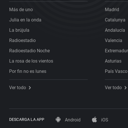
Más de uno
Madrid
Julia en la onda
Catalunya
La brújula
Andalucía
Radioestadio
Valencia
Radioestadio Noche
Extremadu
La rosa de los vientos
Asturias
Por fin no es lunes
País Vasco
Ver todo
Ver todo
DESCARGA LA APP
Android
iOS