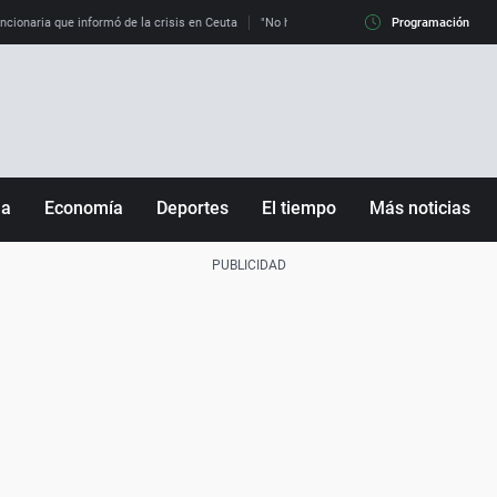
uncionaria que informó de la crisis en Ceuta
"No hay mafias, que no nos engañen": exper
Programación
ña
Economía
Deportes
El tiempo
Más noticias
Fútbol
Sociedad
Baloncesto
Mundo
Tenis
Salud
Motor
Cultura
Ciencia y Tecnología
adrid
Gastronomía
nciana
Medio ambiente