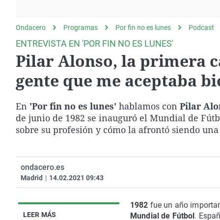
La rosa de los vientos
Caso
Extremadura
Gente viajera
Retornados
Galicia
Ondacero
Programas
Por fin no es lunes
Podcast
Como el perro y el
Equipo de investigación
La Rioja
ENTREVISTA EN 'POR FIN NO ES LUNES'
gato
Pilar Alonso, la primera
Operación Viuda
Navarra
Negra
País Vasco
gente que me aceptaba bi
En
'Por fin no es lunes'
hablamos con
Pilar Al
de junio de 1982 se inauguró el Mundial de Fútb
sobre su profesión y cómo la afrontó siendo una
ondacero.es
Madrid
|
14.02.2021 09:43
1982
fue un año importan
LEER MÁS
Mundial de Fútbol
. Españ