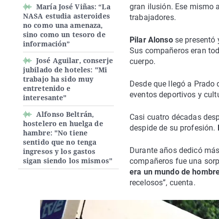
María José Viñas: “La
gran ilusión. Ese mismo 
NASA estudia asteroides
trabajadores.
no como una amenaza,
sino como un tesoro de
Pilar Alonso
se presentó 
información”
Sus compañeros eran todo
José Aguilar, conserje
cuerpo.
jubilado de hoteles: "Mi
trabajo ha sido muy
Desde que llegó a Prado 
entretenido e
eventos deportivos y cult
interesante"
Alfonso Beltrán,
Casi cuatro décadas desp
hostelero en huelga de
despide de su profesión.
hambre: "No tiene
sentido que no tenga
Durante años dedicó más 
ingresos y los gastos
sigan siendo los mismos"
compañeros fue una sorpr
era un mundo de hombr
recelosos”, cuenta.