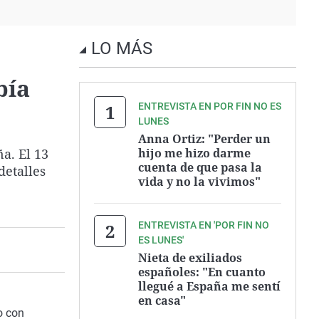
LO MÁS
bía
ENTREVISTA EN POR FIN NO ES
LUNES
Anna Ortiz: "Perder un
a. El 13
hijo me hizo darme
cuenta de que pasa la
detalles
vida y no la vivimos"
ENTREVISTA EN 'POR FIN NO
ES LUNES'
Nieta de exiliados
españoles: "En cuanto
llegué a España me sentí
en casa"
o con