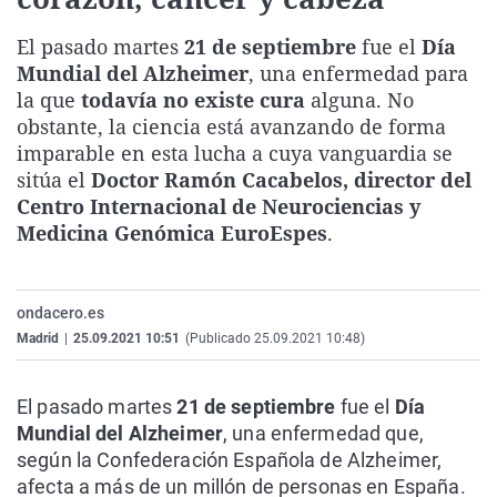
La rosa de los vientos
Caso
Extremadura
Virales
El pasado martes
21 de septiembre
fue el
Día
Gente viajera
Retornados
Galicia
Televisión
Mundial del Alzheimer
, una enfermedad para
Como el perro y el gat
Equipo de investigaci
La Rioja
Elecciones
la que
todavía no existe cura
alguna. No
obstante, la ciencia está avanzando de forma
Operación Viuda Negr
Navarra
imparable en esta lucha a cuya vanguardia se
País Vasco
sitúa el
Doctor Ramón Cacabelos, director del
Centro Internacional de Neurociencias y
Medicina Genómica EuroEspes
.
ondacero.es
Madrid
|
25.09.2021 10:51
(Publicado 25.09.2021 10:48)
El pasado martes
21 de septiembre
fue el
Día
Mundial del Alzheimer
, una enfermedad que,
según la Confederación Española de Alzheimer,
afecta a más de un millón de personas en España.