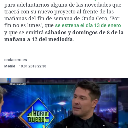
para adelantarnos alguna de las novedades que
La rosa de los vientos
Caso
Extremadura
Virales
traerá con su nuevo proyecto al frente de las
Gente viajera
Retornados
Galicia
Televisión
mañanas del fin de semana de Onda Cero, 'Por
fin no es lunes', que
Como el perro y el gat
Equipo de investigaci
La Rioja
Elecciones
se estrena el día 13 de enero
y que se emitirá
sábados y domingos de 8 de la
Operación Viuda Negr
Navarra
mañana a 12 del mediodía
.
País Vasco
ondacero.es
Madrid
|
10.01.2018 22:30