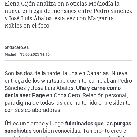
Elena Gijón analiza en Noticias Mediodía la
La rosa de los vientos
Caso
Extremadura
Virales
nueva entrega de mensajes entre Pedro Sánchez
Gente viajera
Retornados
Galicia
Televisión
y José Luis Ábalos, esta vez con Margarita
Robles en el foco.
Como el perro y el gat
Equipo de investigaci
La Rioja
Elecciones
Operación Viuda Negr
Navarra
ondacero.es
País Vasco
Madrid
|
13.05.2025 14:15
Son las dos de la tarde, la una en Canarias. Nueva
entrega de los whatsapp que intercambiaban Pedro
Sánchez y José Luis Ábalos.
Uña y carne como
decía ayer Page
en Onda Cero. Relación personal,
paradigma de todas las que ha tenido el presidente
con sus colaboradores.
Útiles un tiempo y luego
fulminados que las purgas
sanchistas
son bien conocidas. Tan pronto eres el