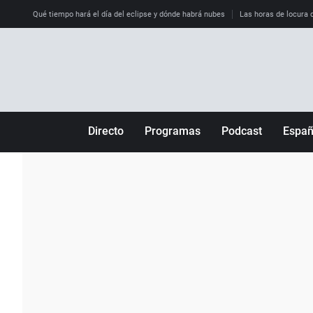
Qué tiempo hará el día del eclipse y dónde habrá nubes
Las horas de locura qu
Directo
Programas
Podcast
Espa
Más de uno
Los Perseguidos
Andalucía
Por fin
Malas decisiones
Aragón
Julia en la onda
Expedientes del más allá
Baleares
La brújula
El viaje del Guernica
Cantabria
Radioestadio
Invisibles
Cataluña
Radioestadio noche
Prohibido morirse
Comunidad de M
El colegio invisible
Esto no ha pasado
Comunitat Vale