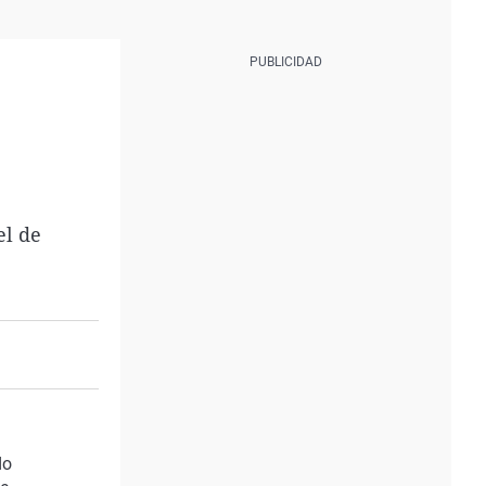
el de
do