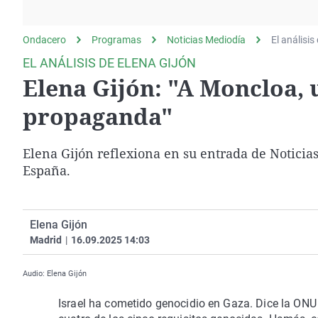
La rosa de los vientos
Caso
Extremadura
Gente viajera
Retornados
Galicia
Ondacero
Programas
Noticias Mediodía
El análisis
Como el perro y el
Equipo de investigación
La Rioja
EL ANÁLISIS DE ELENA GIJÓN
gato
Elena Gijón: "A Moncloa, 
Operación Viuda
Navarra
Negra
País Vasco
propaganda"
Elena Gijón reflexiona en su entrada de Noticias
España.
Elena Gijón
Madrid
|
16.09.2025 14:03
Audio: Elena Gijón
Israel ha cometido genocidio en Gaza. Dice la ONU q