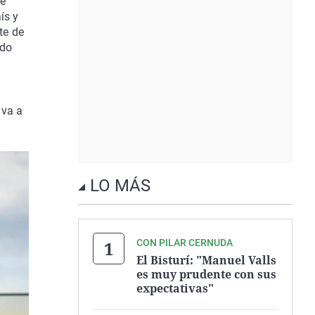
de
ís y
te de
ndo
 va a
LO MÁS
CON PILAR CERNUDA
El Bisturí: "Manuel Valls
es muy prudente con sus
expectativas"