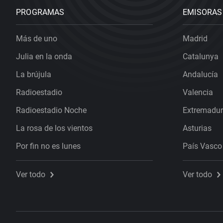
PROGRAMAS
EMISORAS
Más de uno
Madrid
Julia en la onda
Catalunya
La brújula
Andalucía
Radioestadio
Valencia
Radioestadio Noche
Extremadu
La rosa de los vientos
Asturias
Por fin no es lunes
País Vasco
Ver todo
Ver todo