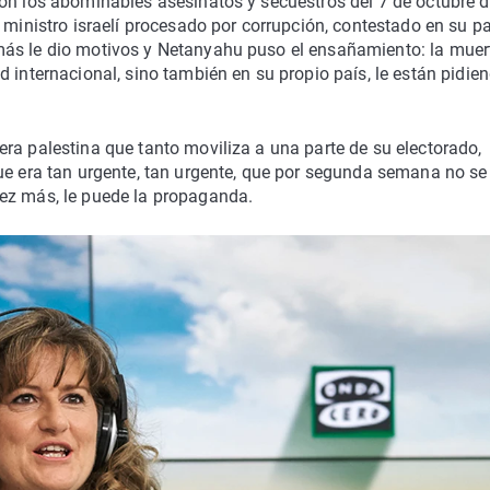
con los abominables asesinatos y secuestros del 7 de octubre 
 ministro israelí procesado por corrupción, contestado en su pa
más le dio motivos y Netanyahu puso el ensañamiento: la muer
 internacional, sino también en su propio país, le están pidie
ra palestina que tanto moviliza a una parte de su electorado,
ue era tan urgente, tan urgente, que por segunda semana no se
ez más, le puede la propaganda.