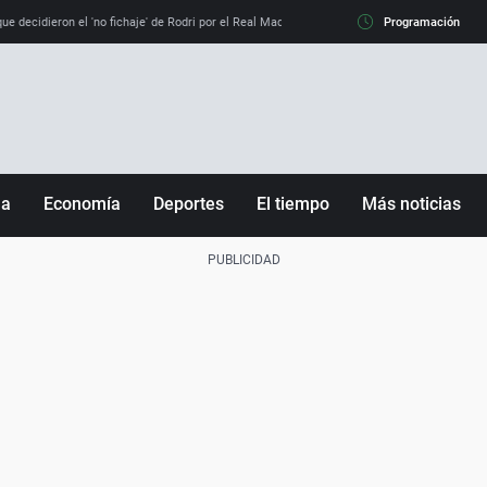
e decidieron el 'no fichaje' de Rodri por el Real Madrid y su 'sí' al Barça
Programación
La llamada de
ña
Economía
Deportes
El tiempo
Más noticias
Fútbol
Sociedad
Baloncesto
Mundo
Tenis
Salud
Motor
Cultura
Ciencia y Tecnología
adrid
Gastronomía
nciana
Medio ambiente