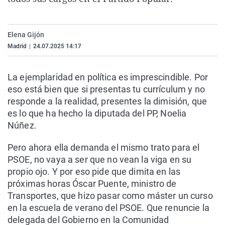
La rosa de los vientos
Caso
Extremadura
Virales
Gente viajera
Retornados
Galicia
Televisión
Elena Gijón
Como el perro y el gat
Equipo de investigaci
La Rioja
Elecciones
Madrid
|
24.07.2025 14:17
Operación Viuda Negr
Navarra
La ejemplaridad en política es imprescindible. Por
País Vasco
eso está bien que si presentas tu currículum y no
responde a la realidad, presentes la dimisión, que
es lo que ha hecho la diputada del PP, Noelia
Núñez.
Pero ahora ella demanda el mismo trato para el
PSOE, no vaya a ser que no vean la viga en su
propio ojo. Y por eso pide que dimita en las
próximas horas Óscar Puente, ministro de
Transportes, que hizo pasar como máster un curso
en la escuela de verano del PSOE. Que renuncie la
delegada del Gobierno en la Comunidad