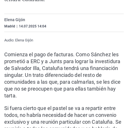
La rosa de los vientos
Caso
Extremadura
Virales
Gente viajera
Retornados
Galicia
Televisión
Elena Gijón
Como el perro y el gat
Equipo de investigaci
La Rioja
Elecciones
Madrid
|
14.07.2025 14:04
Operación Viuda Negr
Navarra
Audio: Elena Gijón
País Vasco
Comienza el pago de facturas. Como Sánchez les
prometió a ERC y a Junts para lograr la investidura
de Salvador Illa, Cataluña tendrá una financiación
singular. Un trato diferenciado del resto de
comunidades a las que, para calmarlas, se les dice
que no se preocupen que para ellas también hay
tarta.
Si fuera cierto que el pastel se va a repartir entre
todos, no habría necesidad de hacer un convenio
exclusivo y una reunión particular con Cataluña. Se