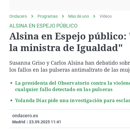
La rosa de los vientos
Caso
Extremadura
Gente viajera
Retornados
Galicia
Ondacero
Programas
Más de uno
Vídeos
Como el perro y el
Equipo de investigación
La Rioja
ALSINA EN ESPEJO PÚBLICO
gato
Alsina en Espejo público:
Operación Viuda
Navarra
Negra
País Vasco
la ministra de Igualdad"
Susanna Griso y Carlos Alsina han debatido sobr
los fallos en las pulseras antimaltrato de las mu
La presidenta del Observatorio contra la viole
cualquier fallo detectado en las pulseras
Yolanda Díaz pide una investigación para escla
ondacero.es
Madrid
|
23.09.2025 11:41