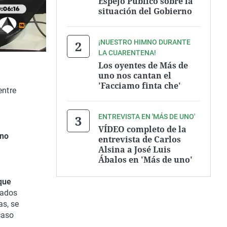
Espejo Público sobre la
situación del Gobierno
¡NUESTRO HIMNO DURANTE
LA CUARENTENA!
Los oyentes de Más de
uno nos cantan el
'Facciamo finta che'
entre
ENTREVISTA EN 'MÁS DE UNO'
VÍDEO completo de la
 no
entrevista de Carlos
Alsina a José Luis
Ábalos en 'Más de uno'
que
eados
as, se
caso