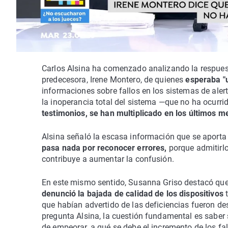
Carlos Alsina ha comenzado analizando la respuest
predecesora, Irene Montero, de quienes
esperaba "
informaciones sobre fallos en los sistemas de alert
la inoperancia total del sistema —que no ha ocurri
testimonios, se han multiplicado en los últimos m
Alsina señaló la escasa información que se aporta
pasa nada por reconocer errores,
porque admitirlo
contribuye a aumentar la confusión.
En este mismo sentido, Susanna Griso destacó que
denunció la bajada de calidad de los dispositivos
t
que habían advertido de las deficiencias fueron de
pregunta Alsina, la cuestión fundamental es saber 
de empeorar, a qué se debe el incremento de los fal