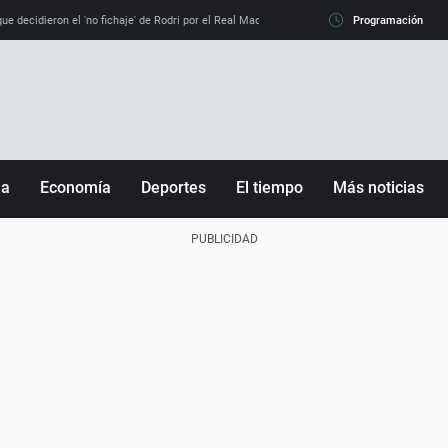
e decidieron el 'no fichaje' de Rodri por el Real Madrid y su 'sí' al Barça
Programación
La llamada de
ña
Economía
Deportes
El tiempo
Más noticias
Fútbol
Sociedad
Baloncesto
Mundo
Tenis
Salud
Motor
Cultura
Ciencia y Tecnología
adrid
Gastronomía
nciana
Medio ambiente