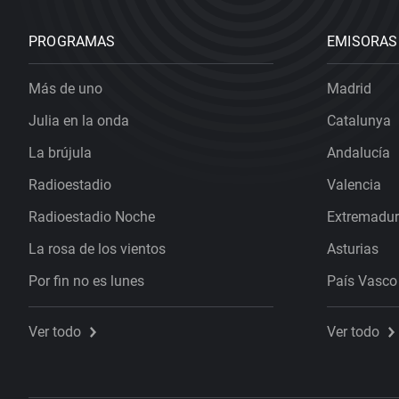
PROGRAMAS
EMISORAS
Más de uno
Madrid
Julia en la onda
Catalunya
La brújula
Andalucía
Radioestadio
Valencia
Radioestadio Noche
Extremadu
La rosa de los vientos
Asturias
Por fin no es lunes
País Vasco
Ver todo
Ver todo