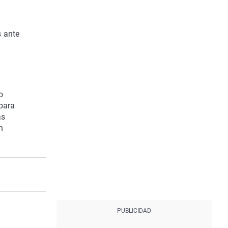
s ante
o
para
as
n