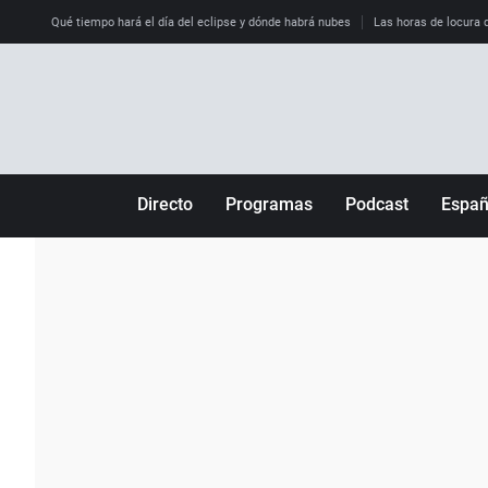
Qué tiempo hará el día del eclipse y dónde habrá nubes
Las horas de locura qu
Directo
Programas
Podcast
Espa
Más de uno
Los Perseguidos
Andalucía
Por fin
Malas decisiones
Aragón
Julia en la onda
Expedientes del más allá
Baleares
La brújula
El viaje del Guernica
Cantabria
Radioestadio
Invisibles
Cataluña
Radioestadio noche
Prohibido morirse
Comunidad de M
El colegio invisible
Esto no ha pasado
Comunitat Vale