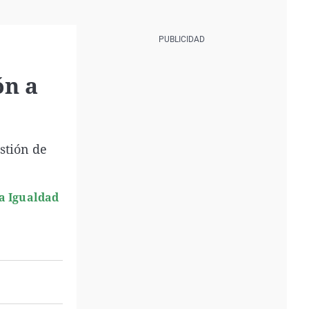
ón a
stión de
 a Igualdad