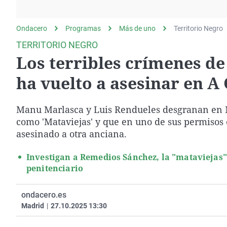
La rosa de los vientos
Caso
Extremadura
Gente viajera
Retornados
Galicia
Ondacero
Programas
Más de uno
Territorio Negro
Como el perro y el
Equipo de investigación
La Rioja
TERRITORIO NEGRO
gato
Los terribles crímenes de
Operación Viuda
Navarra
Negra
País Vasco
ha vuelto a asesinar en A
Manu Marlasca y Luis Rendueles desgranan en M
como 'Mataviejas' y que en uno de sus permisos 
asesinado a otra anciana.
Investigan a Remedios Sánchez, la "mataviejas
penitenciario
ondacero.es
Madrid
|
27.10.2025 13:30