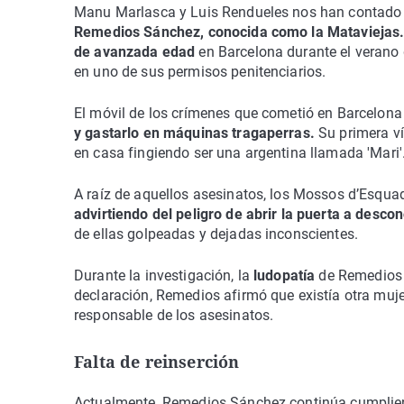
Manu Marlasca y Luis Rendueles nos han contado en
Remedios Sánchez, conocida como la Mataviejas
de avanzada edad
en Barcelona durante el verano
en uno de sus permisos penitenciarios.
El móvil de los crímenes que cometió en Barcelona
y gastarlo en máquinas tragaperras.
Su primera ví
en casa fingiendo ser una argentina llamada 'Mari'
A raíz de aquellos asesinatos, los Mossos d’Esqua
advirtiendo del peligro de abrir la puerta a desco
de ellas golpeadas y dejadas inconscientes.
Durante la investigación, la
ludopatía
de Remedios f
declaración, Remedios afirmó que existía otra muj
responsable de los asesinatos.
Falta de reinserción
Actualmente, Remedios Sánchez continúa cumplie