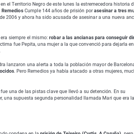
 el Territorio Negro de este lunes la estremecedora historia 
. Remedios
Cumple 144 años de prisión por
asesinar a tres m
 de 2006 y ahora ha sido acusada de asesinar a una nueva an
 era siempre el mismo:
robar a las ancianas para conseguir di
ctima fue Pepita, una mujer a la que convenció para dejarla en
.
dra lanzaron una alerta a toda la población mayor de Barcelon
nocidos
. Pero Remedios ya había atacado a otras mujeres, mu
ue una de las pistas clave que llevó a su detención. En su
er, una supuesta segunda personalidad llamada Mari que era l
ndo condena en la
prisión de Teixeiro (Curtis, A Coruña),
pero