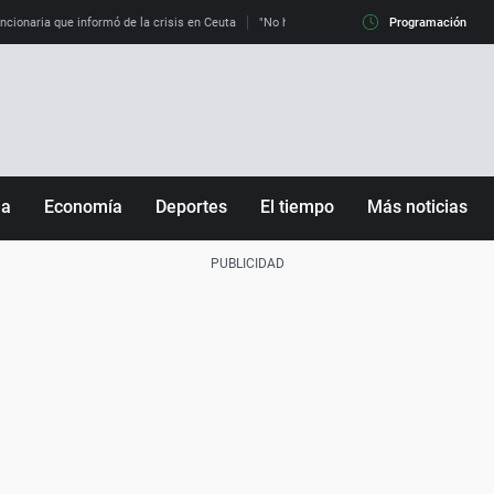
uncionaria que informó de la crisis en Ceuta
"No hay mafias, que no nos engañen": exper
Programación
ña
Economía
Deportes
El tiempo
Más noticias
Fútbol
Sociedad
Baloncesto
Mundo
Tenis
Salud
Motor
Cultura
Ciencia y Tecnología
adrid
Gastronomía
nciana
Medio ambiente