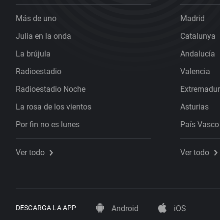
Más de uno
Madrid
Julia en la onda
Catalunya
La brújula
Andalucía
Radioestadio
Valencia
Radioestadio Noche
Extremadu
La rosa de los vientos
Asturias
Por fin no es lunes
País Vasco
Ver todo
Ver todo
DESCARGA LA APP
Android
iOS