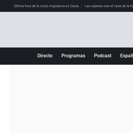
Última hora de la crisis migratoria en Ceuta
Las razones tras el cese de la f
Directo
Programas
Podcast
Espa
Más de uno
Los Perseguidos
Andalucía
Por fin
Malas decisiones
Aragón
Julia en la onda
Expedientes del más allá
Baleares
La brújula
El viaje del Guernica
Cantabria
Radioestadio
Invisibles
Cataluña
Radioestadio noche
Prohibido morirse
Comunidad de M
El colegio invisible
Esto no ha pasado
Comunitat Vale