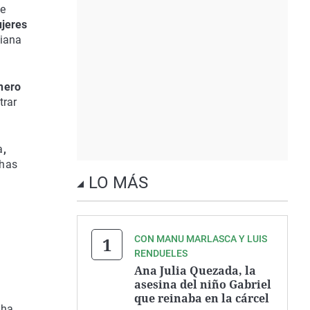
de
ujeres
ciana
nero
trar
a
,
chas
LO MÁS
a
CON MANU MARLASCA Y LUIS
RENDUELES
Ana Julia Quezada, la
asesina del niño Gabriel
que reinaba en la cárcel
 ha