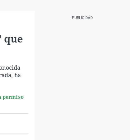
' que
conocida
rada, ha
n permiso