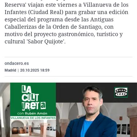
Reserva' viajan este viernes a Villanueva de los
La rosa de los vientos
Caso
Extremadura
Virales
Infantes (Ciudad Real) para grabar una edición
Gente viajera
Retornados
Galicia
Televisión
especial del programa desde las Antiguas
Caballerizas de la Orden de Santiago, con
Como el perro y el gat
Equipo de investigaci
La Rioja
Elecciones
motivo del proyecto gastronómico, turístico y
Operación Viuda Negr
Navarra
cultural 'Sabor Quijote'.
País Vasco
ondacero.es
Madrid
|
20.10.2025 18:59