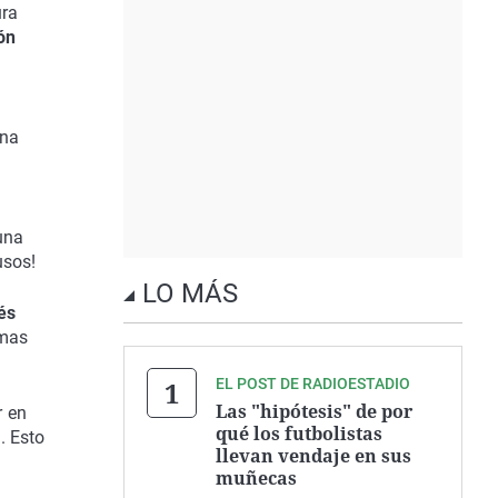
ura
ón
una
una
usos!
LO MÁS
és
imas
EL POST DE RADIOESTADIO
Las "hipótesis" de por
r en
qué los futbolistas
s
. Esto
llevan vendaje en sus
muñecas