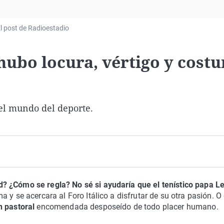
Virales
Televisión
l post de Radioestadio
Elecciones
hubo locura, vértigo y costu
el mundo del deporte.
d? ¿Cómo se regla? No sé si ayudaría que el tenístico papa L
 y se acercara al Foro Itálico a disfrutar de su otra pasión. O
n pastoral
encomendada desposeído de todo placer humano.