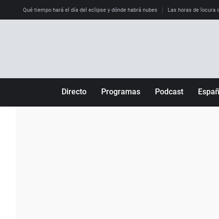
Qué tiempo hará el día del eclipse y dónde habrá nubes
Las horas de locura qu
Directo
Programas
Podcast
Espa
Más de uno
Los Perseguidos
Andalucía
Por fin
Malas decisiones
Aragón
Julia en la onda
Expedientes del más allá
Baleares
La brújula
El viaje del Guernica
Cantabria
Radioestadio
Invisibles
Cataluña
Radioestadio noche
Prohibido morirse
Comunidad de M
El colegio invisible
Esto no ha pasado
Comunitat Vale