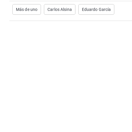
Más de uno
Carlos Alsina
Eduardo García