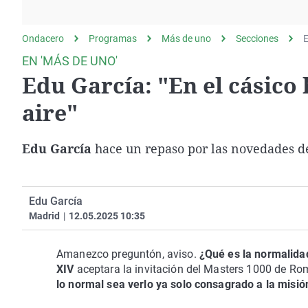
La rosa de los vientos
Caso
Extremadura
Gente viajera
Retornados
Galicia
Ondacero
Programas
Más de uno
Secciones
E
Como el perro y el
Equipo de investigación
La Rioja
EN 'MÁS DE UNO'
gato
Edu García: "En el cásico 
Operación Viuda
Navarra
Negra
País Vasco
aire"
Edu García
hace un repaso por las novedades d
Edu García
Madrid
|
12.05.2025 10:35
Amanezco preguntón, aviso.
¿Qué es la normalida
XIV
aceptara la invitación del Masters 1000 de Roma
lo normal sea verlo ya solo consagrado a la misió