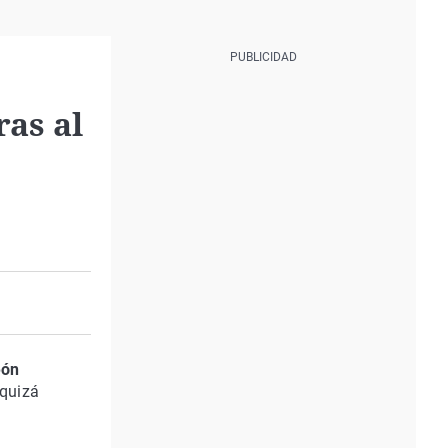
ras al
eón
 quizá