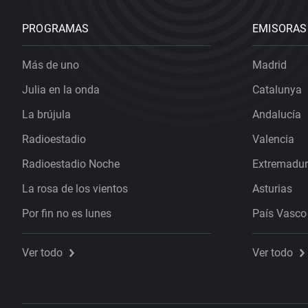
PROGRAMAS
EMISORAS
Más de uno
Madrid
Julia en la onda
Catalunya
La brújula
Andalucía
Radioestadio
Valencia
Radioestadio Noche
Extremadu
La rosa de los vientos
Asturias
Por fin no es lunes
País Vasco
Ver todo
Ver todo