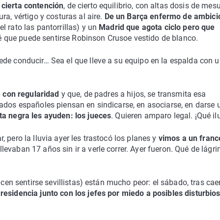
cierta contención
, de cierto equilibrio, con altas dosis de mes
ra, vértigo y costuras al aire.
De un Barça enfermo de ambici
l rato las pantorrillas) y un
Madrid que agota ciclo pero que
 que puede sentirse Robinson Crusoe vestido de blanco.
ede conducir… Sea el que lleve a su equipo en la espalda con 
e con regularidad
y que, de padres a hijos, se transmita esa
iados españoles piensan en sindicarse, en asociarse, en darse 
ta negra les ayuden: los jueces
. Quieren amparo legal. ¡Qué il
 pero la lluvia ayer les trastocó los planes y
vimos a un franc
levaban 17 años sin ir a verle correr. Ayer fueron. Qué de lágr
icen sentirse sevillistas) están mucho peor: el sábado, tras cae
esidencia junto con los jefes por miedo a posibles disturbio