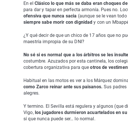
En el
Clásico lo que más se daba eran choques de 
para dar y tapar en perfecta armonía. Pues no. Locu
ofensiva que nunca sacia
(aunque se le vean todo e
siempre sabe morir con dignidad
y con un Mbappé
¿Y qué decir de que un chico de 17 años que no pu
maestría impropia de su DNI?
No sé si es normal que a los árbitros se les insult
costumbre. Azuzados por esta cantinela, los coleg
cobertura organizativa para que
otros de vestimen
Habitual en las motos es ver a los Márquez dominar,
como Zarco reinar ante sus paisanos.
Sus padres l
alegres.
Y termino. El Sevilla está regulera y algunos (que d
Vigo,
los jugadores durmieron acuartelados en su r
sí que nunca puede ser… lo normal.