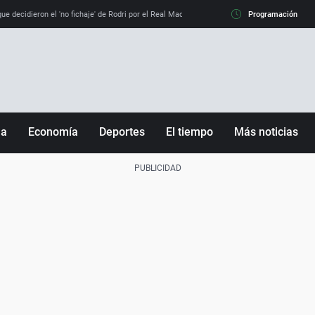
e decidieron el 'no fichaje' de Rodri por el Real Madrid y su 'sí' al Barça
Programación
La llamada de
ña
Economía
Deportes
El tiempo
Más noticias
Fútbol
Sociedad
Baloncesto
Mundo
Tenis
Salud
Motor
Cultura
Ciencia y Tecnología
adrid
Gastronomía
nciana
Medio ambiente