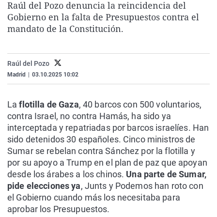
Raúl del Pozo denuncia la reincidencia del
La rosa de los vientos
Caso
Extremadura
Virales
Gobierno en la falta de Presupuestos contra el
Gente viajera
Retornados
Galicia
Televisión
mandato de la Constitución.
Como el perro y el gat
Equipo de investigaci
La Rioja
Elecciones
Operación Viuda Negr
Navarra
Raúl del Pozo
Madrid
|
03.10.2025 10:02
País Vasco
La
flotilla de Gaza
, 40 barcos con 500 voluntarios,
contra Israel, no contra Hamás, ha sido ya
interceptada y repatriadas por barcos israelíes. Han
sido detenidos 30 españoles. Cinco ministros de
Sumar se rebelan contra Sánchez por la flotilla y
por su apoyo a Trump en el plan de paz que apoyan
desde los árabes a los chinos.
Una parte de Sumar,
pide elecciones ya
, Junts y Podemos han roto con
el Gobierno cuando más los necesitaba para
aprobar los Presupuestos.