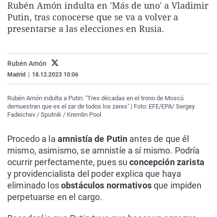
Rubén Amón indulta en 'Más de uno' a Vladimir
La rosa de los vientos
Caso
Extremadura
Virales
Putin, tras conocerse que se va a volver a
Gente viajera
Retornados
Galicia
Televisión
presentarse a las elecciones en Rusia.
Como el perro y el gat
Equipo de investigaci
La Rioja
Elecciones
Operación Viuda Negr
Navarra
Rubén Amón
Madrid
|
18.12.2023 10:06
País Vasco
Rubén Amón indulta a Putin: "Tres décadas en el trono de Moscú
demuestran que es el zar de todos los zares" | Foto: EFE/EPA/ Sergey
Fadeichev / Sputnik / Kremlin Pool
Procedo a la
amnistía de Putin
antes de que él
mismo, asimismo, se amnistíe a sí mismo. Podría
ocurrir perfectamente, pues su
concepción zarista
y providencialista del poder explica que haya
eliminado los
obstáculos normativos
que impiden
perpetuarse en el cargo.