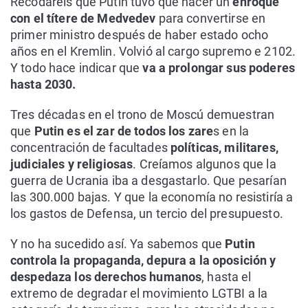
Recodaréis que Putin tuvo que hacer un
enroque
con el títere de Medvedev
para convertirse en
primer ministro después de haber estado ocho
años en el Kremlin. Volvió al cargo supremo e 2102.
Y todo hace indicar que
va a prolongar sus poderes
hasta 2030.
Tres décadas en el trono de Moscú demuestran
que
Putin es el zar de todos los zare
s en la
concentración de facultades
políticas, militares,
judiciales y religiosas
. Creíamos algunos que la
guerra de Ucrania iba a desgastarlo. Que pesarían
las 300.000 bajas. Y que la economía no resistiría a
los gastos de Defensa, un tercio del presupuesto.
Y no ha sucedido así. Ya sabemos que
Putin
controla la propaganda, depura a la oposición y
despedaza los derechos humanos
, hasta el
extremo de degradar el movimiento LGTBI a la