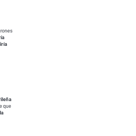
arones
ría
iría
rileña
se que
la