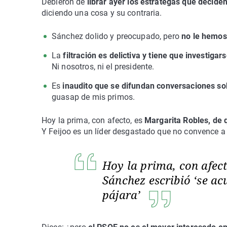
Debieron de
librar ayer los estrategas que decide
diciendo una cosa y su contraria.
Sánchez dolido y preocupado, pero
no le hemos
La
filtración es delictiva y tiene que investigar
Ni nosotros, ni el presidente.
Es
inaudito que se difundan conversaciones sob
guasap de mis primos.
Hoy la prima, con afecto, es
Margarita Robles, de q
Y Feijoo es un líder desgastado que no convence a
Hoy la prima, con afect
Sánchez escribió ‘se ac
pájara’