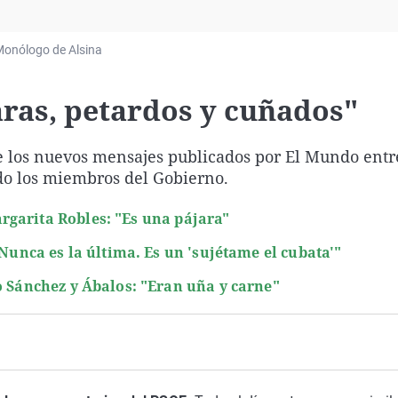
Virales
Televisión
onólogo de Alsina
Elecciones
aras, petardos y cuñados"
 los nuevos mensajes publicados por El Mundo entr
ido los miembros del Gobierno.
rgarita Robles: "Es una pájara"
"Nunca es la última. Es un 'sujétame el cubata'"
o Sánchez y Ábalos: "Eran uña y carne"