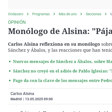
La rosa de los vientos
Caso
Extremadura
Gente viajera
Retornados
Galicia
Ondacero
Programas
Más de uno
Secciones
M
Como el perro y el
Equipo de investigación
La Rioja
OPINIÓN
gato
Monólogo de Alsina: "Páj
Operación Viuda
Navarra
Negra
País Vasco
Carlos Alsina reflexiona en su monólogo
sobre
Sánchez y Ábalos, y las reacciones que han ten
Nuevos mensajes de Sánchez a Ábalos, sobre Ma
Sánchez no creyó en el adiós de Pablo Iglesias: 
Page da con la clave de los mensajes entre Pedr
Carlos Alsina
Madrid
|
13.05.2025 09:00