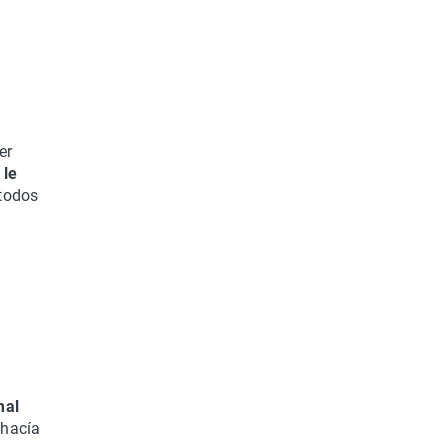
er
 le
todos
mal
 hacía