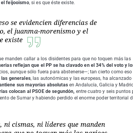
 el feijooismo
, si es que éste existe.
so se evidencien diferencias de
mo, el juanma-morenismo y el
te existe
 que manden callar a los disidentes para que no toquen más las
erias reflejan que el PP se ha clavado en el 34% del voto y l
ocios, aunque sólo fuera para abstenerse—; tan cierto como eso
 las generales
, las autonómicas y las europeas, ha alcanzado 
antiene sus mayorías absolutas
en Andalucía, Galicia y Madrid
rias colocan al PSOE de segundón,
entre cuatro y seis puntos 
ento de Sumar y habiendo perdido el enorme poder territorial d
, ni cismas, ni líderes que manden
 para que no toquen más las narices.