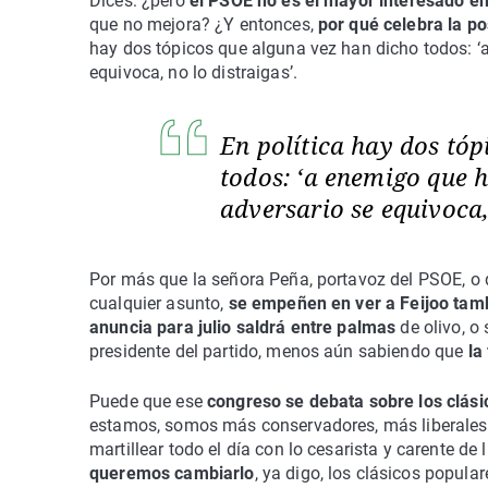
Dices: ¿pero
el PSOE no es el mayor interesado en
que no mejora? ¿Y entonces,
por qué celebra la po
hay dos tópicos que alguna vez han dicho todos: ‘a
equivoca, no lo distraigas’.
En política hay dos tóp
todos: ‘a enemigo que h
adversario se equivoca,
Por más que la señora Peña, portavoz del PSOE, o q
cualquier asunto,
se empeñen en ver a Feijoo tam
anuncia para julio saldrá entre palmas
de olivo, o
presidente del partido, menos aún sabiendo que
la
Puede que ese
congreso se debata sobre los clás
estamos, somos más conservadores, más liberales, 
martillear todo el día con lo cesarista y carente d
queremos cambiarlo
, ya digo, los clásicos popul