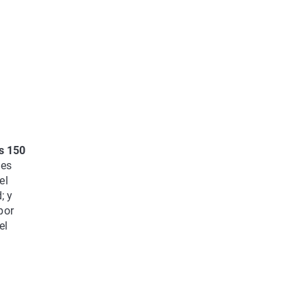
os 150
 es
el
; y
por
el