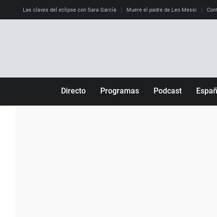
Las claves del eclipse con Sara García
Muere el padre de Leo Messi
Cont
Directo
Programas
Podcast
Espa
Más de uno
Los Perseguidos
Andalucía
Por fin
Malas decisiones
Aragón
Julia en la onda
Expedientes del más allá
Baleares
La brújula
El viaje del Guernica
Cantabria
Radioestadio
Invisibles
Cataluña
Radioestadio noche
Prohibido morirse
Comunidad de M
El colegio invisible
Esto no ha pasado
Comunitat Vale