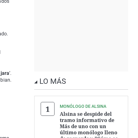
ados
ado.
l
ájara
’.
bian.
LO MÁS
MONÓLOGO DE ALSINA
Alsina se despide del
tramo informativo de
Más de uno con un
último monólogo lleno