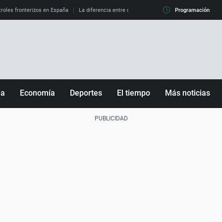
roles fronterizos en España
La diferencia entre observar el eclipse al 99% y al 100%
Programación
ña
Economía
Deportes
El tiempo
Más noticias
Fútbol
Sociedad
Baloncesto
Mundo
Tenis
Salud
Motor
Cultura
Ciencia y Tecnología
adrid
Gastronomía
nciana
Medio ambiente