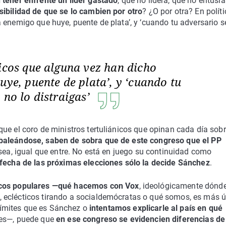
 tener enfrente un líder gastado
, que no lidera, que no entusi
sibilidad de que se lo cambien por otro
? ¿O por otra? En polít
 enemigo que huye, puente de plata’, y ‘cuando tu adversario s
icos que alguna vez han dicho
uye, puente de plata’, y ‘cuando tu
 no lo distraigas’
ue el coro de ministros tertuliánicos que opinan cada día sob
baleándose, saben de sobra que de este congreso que el PP
 sea, igual que entre. No está en juego su continuidad como
 fecha de las próximas elecciones sólo la decide Sánchez
.
icos populares —qué hacemos con Vox
, ideológicamente dónd
eclécticos tirando a socialdemócratas o qué somos, es más út
e límites que es Sánchez o
intentamos explicarle al país en qué
ares—, puede que
en ese congreso se evidencien diferencias de