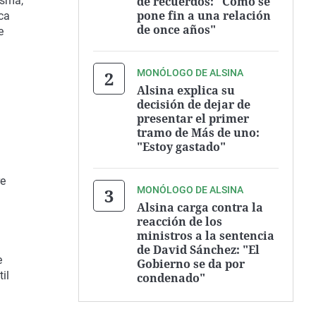
de recuerdos: "Cómo se
asma,
pone fin a una relación
ica
de once años"
e
MONÓLOGO DE ALSINA
Alsina explica su
decisión de dejar de
presentar el primer
tramo de Más de uno:
"Estoy gastado"
re
MONÓLOGO DE ALSINA
Alsina carga contra la
reacción de los
ministros a la sentencia
de David Sánchez: "El
e
Gobierno se da por
il
condenado"