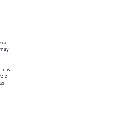
e su
 muy
e muy
ra a
as