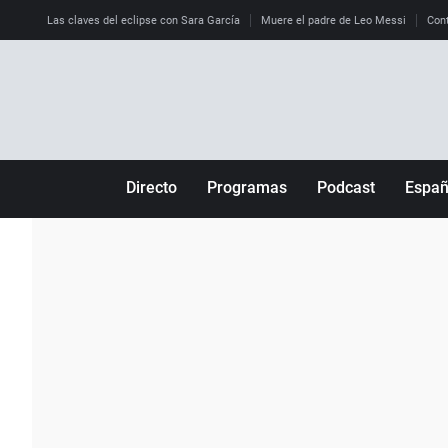
Las claves del eclipse con Sara García
Muere el padre de Leo Messi
Cont
Directo
Programas
Podcast
Espa
Más de uno
Los Perseguidos
Andalucía
Por fin
Malas decisiones
Aragón
Julia en la onda
Expedientes del más allá
Baleares
La brújula
El viaje del Guernica
Cantabria
Radioestadio
Invisibles
Cataluña
Radioestadio noche
Prohibido morirse
Comunidad de M
El colegio invisible
Esto no ha pasado
Comunitat Vale