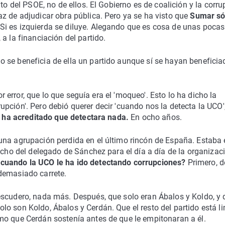
to del PSOE, no de ellos. El Gobierno es de coalición y la corru
z de adjudicar obra pública. Pero ya se ha visto que
Sumar só
Si es izquierda se diluye. Alegando que es cosa de unas pocas
a la financiación del partido.
 se beneficia de ella un partido aunque sí se hayan beneficia
or error, que lo que seguía era el 'moqueo'. Esto lo ha dicho la
pción'. Pero debió querer decir 'cuando nos la detecta la UCO'
 ha acreditado que detectara nada.
En ocho años.
una agrupación perdida en el último rincón de España. Estaba 
acho del delegado de Sánchez para el día a día de la organizaci
cuando la UCO le ha ido detectando corrupciones?
Primero, d
demasiado carrete.
escudero, nada más. Después, que solo eran Ábalos y Koldo, y 
o son Koldo, Ábalos y Cerdán. Que el resto del partido está l
mo que Cerdán sostenía antes de que le empitonaran a él.