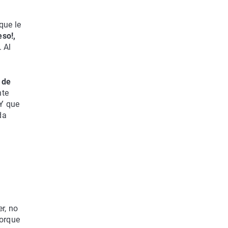
que le
eso!,
 Al
 de
nte
 Y que
da
r, no
porque