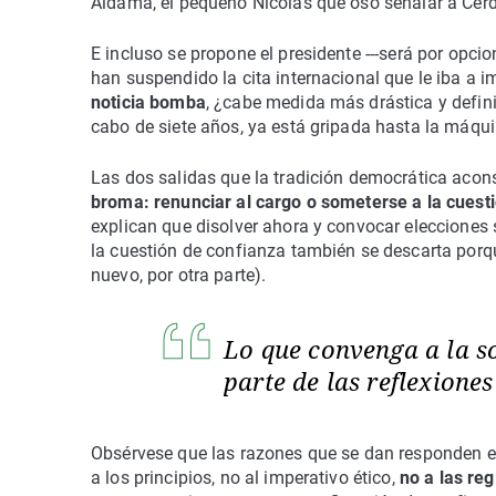
Aldama, el pequeño Nicolás que osó señalar a Cerd
E incluso se propone el presidente ---será por opci
han suspendido la cita internacional que le iba a im
noticia bomba
, ¿cabe medida más drástica y defi
cabo de siete años, ya está gripada hasta la máqui
Las dos salidas que la tradición democrática aconse
broma: renunciar al cargo o someterse a la cuest
explican que disolver ahora y convocar eleccione
la cuestión de confianza también se descarta porq
nuevo, por otra parte).
Lo que convenga a la so
parte de las reflexione
Obsérvese que las razones que se dan responden ex
a los principios, no al imperativo ético,
no a las re