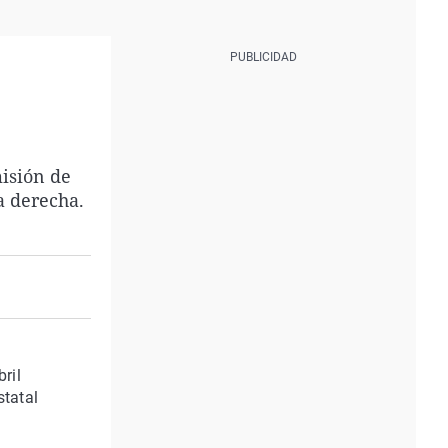
misión de
a derecha.
n
ril
statal