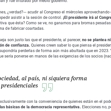
án y fue triturado por medio gobierno.
ones, ¿verdad?--- acudir al Congreso el miércoles aprovechando 
pedir asistir a la sesión de control.
¡El presidente irá al Congr
nitiva que ésta? Como se ve, no ganamos para bromas pesadas.
na de fabricar coartadas.
ja son justo las que el presidente, al parecer,
no se plantea ni
ión de confianza.
Quienes creen saber lo que piensa el preside
s supondría perderlas de forma aún más abultada que en 2023.
ue sería ponerse en manos de las exigencias de los socios (na
ciedad, al país, ni siquiera forma
s presidenciales
clusivamente con la conveniencia de quienes están en el pode
glas básicas de la democracia representativa.
Elecciones no, 