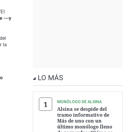
'El
e ---y
del
r la
LO MÁS
lo
MONÓLOGO DE ALSINA
Alsina se despide del
tramo informativo de
Más de uno con un
último monólogo lleno