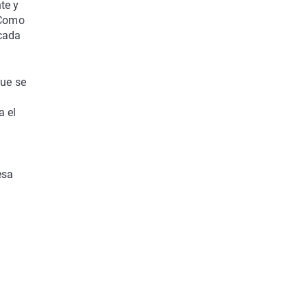
te y
 Como
icada
que se
a el
esa
e