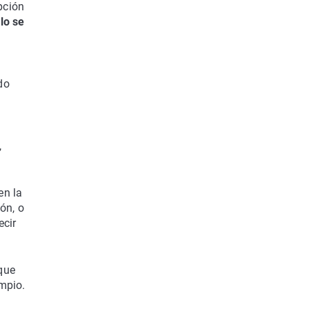
pción
lo se
do
,
en la
ón, o
ecir
que
impio.