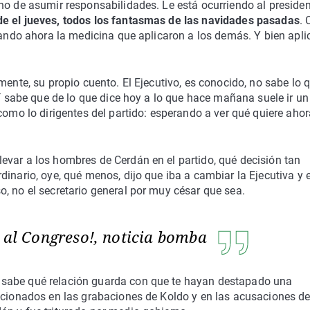
no de asumir responsabilidades. Le está ocurriendo al presiden
e el jueves, todos los fantasmas de las navidades pasadas
.
obando ahora la medicina que aplicaron a los demás. Y bien apl
mente, su propio cuento. El Ejecutivo, es conocido, no sabe lo 
sí sabe que de lo que dice hoy a lo que hace mañana suele ir un
como lo dirigentes del partido: esperando a ver qué quiere ahor
evar a los hombres de Cerdán en el partido, qué decisión tan
dinario, oye, qué menos, dijo que iba a cambiar la Ejecutiva y 
, no el secretario general por muy césar que sea.
á al Congreso!, noticia bomba
 sabe qué relación guarda con que te hayan destapado una
encionados en las grabaciones de Koldo y en las acusaciones d