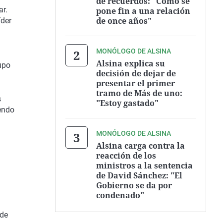
de recuerdos: "Cómo se
ar.
pone fin a una relación
de once años"
íder
MONÓLOGO DE ALSINA
Alsina explica su
upo
decisión de dejar de
presentar el primer
tramo de Más de uno:
s
"Estoy gastado"
iendo
MONÓLOGO DE ALSINA
Alsina carga contra la
reacción de los
ministros a la sentencia
de David Sánchez: "El
Gobierno se da por
condenado"
 de