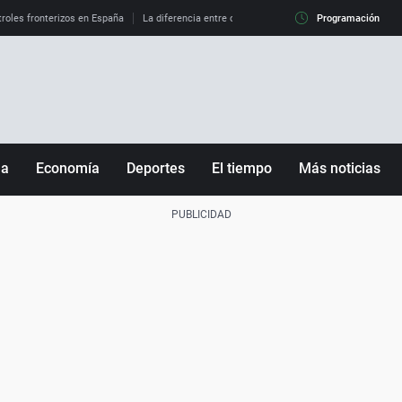
roles fronterizos en España
La diferencia entre observar el eclipse al 99% y al 100%
Programación
ña
Economía
Deportes
El tiempo
Más noticias
Fútbol
Sociedad
Baloncesto
Mundo
Tenis
Salud
Motor
Cultura
Ciencia y Tecnología
adrid
Gastronomía
nciana
Medio ambiente