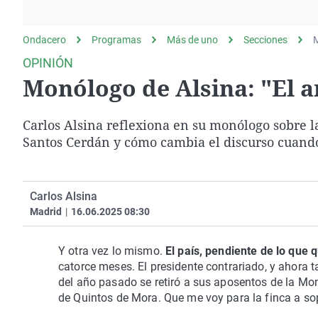
La rosa de los vientos
Caso
Extremadura
Gente viajera
Retornados
Galicia
Ondacero
Programas
Más de uno
Secciones
M
Como el perro y el
Equipo de investigación
La Rioja
OPINIÓN
gato
Monólogo de Alsina: "El 
Operación Viuda
Navarra
Negra
País Vasco
Carlos Alsina reflexiona en su monólogo sobre la
Santos Cerdán y cómo cambia el discurso cuando 
Carlos Alsina
Madrid
|
16.06.2025 08:30
Y otra vez lo mismo.
El país, pendiente de lo que 
catorce meses. El presidente contrariado, y ahora ta
del año pasado se retiró a sus aposentos de la Monc
de Quintos de Mora. Que me voy para la finca a so