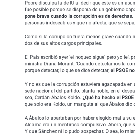
Pobre disculpa la de IU al decir que este es un asun
fue posible porque se disponía de un gobierno capa
pone brava cuando la corrupción es de derechas.
personas indeseables y que no afecta, que se sepa, 
Como si la corrupción fuera menos grave cuando no
dos de sus altos cargos principales.
El País escribió ayer 'el noqueo sigue' pero yo leí, p
ministra Diana Morant. 'Cuando detectamos la corru
porque detectar, lo que se dice detectar,
el PSOE no
Y no es que la corrupción estuviera agazapada en 
sede nacional del partido, planta noble, en el desp
sea, Cerdán-Ábalos-Koldo.
¿Qué ha hecho el PSOE 
que solo era Koldo, un manguta al que Ábalos dio 
A Ábalos lo apartaban por haber elegido mal a su 
Aldama era un mentiroso compulsivo. Ahora, que sol
Y que Sánchez ni lo pudo sospechar. O sea, lo mis