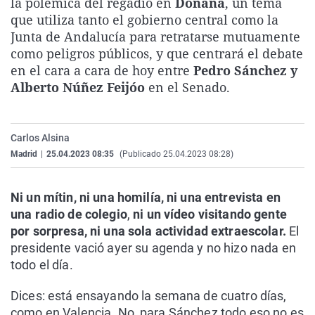
la polémica del regadío en
Doñana
, un tema
La rosa de los vientos
Caso
Extremadura
Virales
que utiliza tanto el gobierno central como la
Junta de Andalucía para retratarse mutuamente
Gente viajera
Retornados
Galicia
Televisión
como peligros públicos, y que centrará el debate
Como el perro y el gat
Equipo de investigaci
La Rioja
Elecciones
en el cara a cara de hoy entre
Pedro Sánchez y
Alberto Núñez Feijóo
en el Senado.
Operación Viuda Negr
Navarra
País Vasco
Carlos Alsina
Madrid
|
25.04.2023 08:35
(Publicado 25.04.2023 08:28)
Ni un mítin, ni una homilía, ni una entrevista en
una radio de colegio
,
ni un vídeo visitando gente
por sorpresa, ni una sola actividad extraescolar.
El
presidente vació ayer su agenda y no hizo nada en
todo el día.
Dices: está ensayando la semana de cuatro días,
como en Valencia. No, para Sánchez todo eso no es