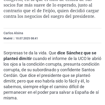
La rosa de los vientos
Caso
Extremadura
Virales
socios fue más suave de lo esperado, justo al
contrario que el de Feijóo, quien decidió cargar
Gente viajera
Retornados
Galicia
Televisión
contra los negocios del suegro del presidente.
Como el perro y el gat
Equipo de investigaci
La Rioja
Elecciones
Operación Viuda Negr
Navarra
Carlos Alsina
País Vasco
Madrid
|
10.07.2025 08:41
Sorpresas te da la vida. Que
dice Sánchez que se
planteó dimitir
cuando el informe de la UCO le abrió
los ojos a la condición corrupta, presunta condición
corrupta, de su subordinado y confidente Santos
Cerdán. Que dice el presidente que se planteó
dimitir, pero que eso habría sido lo fácil y él, lo
sabemos, siempre elige el camino difícil de
permanecer en el poder para salvar a España de sí
misma.