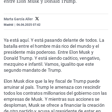
entre Elon Musk y Donald Trump.
La rosa de los vientos
Caso
Extremadura
Virales
Gente viajera
Retornados
Galicia
Televisión
Marta García Aller
Como el perro y el gat
Equipo de investigaci
La Rioja
Elecciones
Madrid
|
06.06.2025 07:42
Operación Viuda Negr
Navarra
País Vasco
Ya está aquí. Y está pasando delante de todos. La
batalla entre el hombre más rico del mundo y el
presidente más poderoso. Entre Elon Musk y
Donald Trump. Y está siendo caótico, vengativo,
mezquino e infantil. Vamos, igualito que este
segundo mandato de Trump.
Elon Musk dice que la ley fiscal de Trump puede
arruinar al país. Trump le amenaza con rescindir
todos los contratos millonarios del gobierno con las
empresas de Musk. Y mientras sus acciones se
desploman, Musk se ofrece a financiar la creación
de otro partido y acusa al presidente de estar en