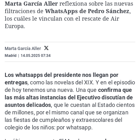
Marta García Aller
reflexiona sobre las nuevas
La rosa de los vientos
Caso
Extremadura
Virales
filtraciones de
WhatsApps de Pedro Sánchez
,
Gente viajera
Retornados
Galicia
Televisión
los cuáles le vinculan con el rescate de Air
Europa.
Como el perro y el gat
Equipo de investigaci
La Rioja
Elecciones
Operación Viuda Negr
Navarra
Marta García Aller
País Vasco
Madrid
|
14.05.2025 07:34
Los whatsapps del presidente nos llegan por
entregas
, como las novelas del XIX. Y en el episodio
de hoy tenemos una nueva. Una que
confirma que
las más altas instancias del Ejecutivo discutían de
asuntos delicados
, que le cuestan al Estado cientos
de millones, por el mismo canal que se organizan
las fiestas de cumpleaños y extraescolares del
colegio de los niños: por whatsapp.