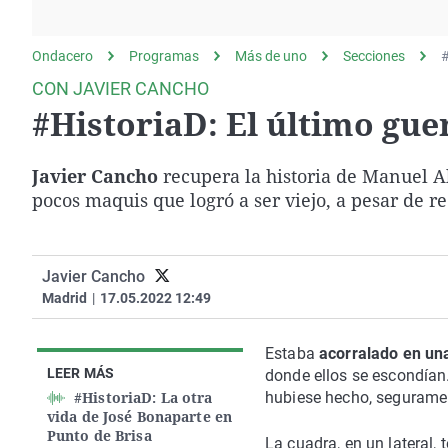
La rosa de los vientos
Caso
Extremadura
Gente viajera
Retornados
Galicia
Ondacero
Programas
Más de uno
Secciones
#
Como el perro y el
Equipo de investigación
La Rioja
CON JAVIER CANCHO
gato
#HistoriaD: El último gue
Operación Viuda
Navarra
Negra
País Vasco
Javier Cancho
recupera la historia de Manuel 
pocos maquis que logró a ser viejo, a pesar de r
Javier Cancho
Madrid
|
17.05.2022 12:49
Estaba
acorralado en un
LEER MÁS
donde ellos se escondían
#HistoriaD: La otra
hubiese hecho, segurame
vida de José Bonaparte en
Punto de Brisa
La cuadra, en un lateral,