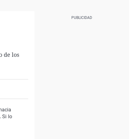
 de los
hacia
.
Si lo