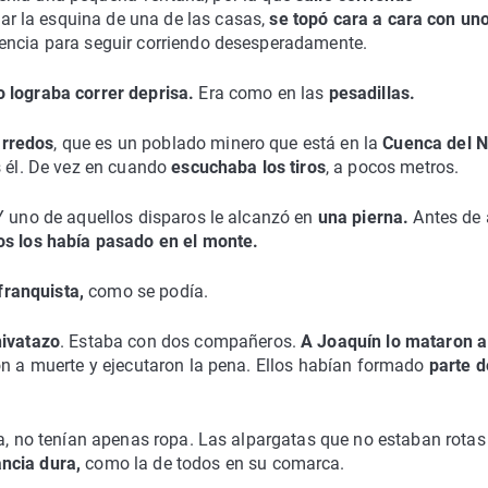
ar la esquina de una de las casas,
se topó cara a cara con un
encia para seguir corriendo desesperadamente.
o lograba correr deprisa.
Era como en las
pesadillas.
arredos
, que es un poblado minero que está en la
Cuenca del N
s él. De vez en cuando
escuchaba los tiros
, a pocos metros.
Y uno de aquellos disparos le alcanzó en
una pierna.
Antes de 
os los había pasado en el monte.
ranquista,
como se podía.
hivatazo
. Estaba con dos compañeros.
A Joaquín lo mataron a 
on a muerte y ejecutaron la pena. Ellos habían formado
parte d
ra, no tenían apenas ropa. Las alpargatas que no estaban rotas
ancia dura,
como la de todos en su comarca.