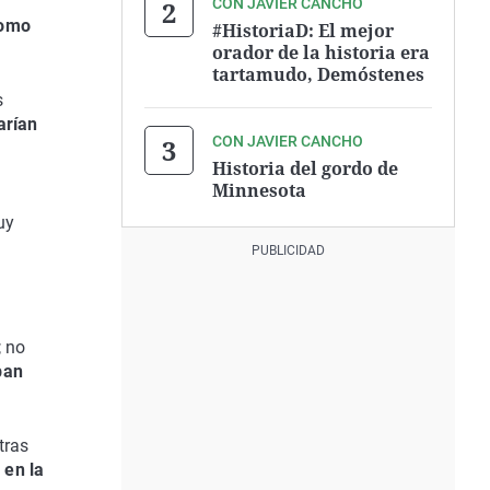
CON JAVIER CANCHO
como
#HistoriaD: El mejor
orador de la historia era
tartamudo, Demóstenes
s
arían
CON JAVIER CANCHO
Historia del gordo de
Minnesota
uy
; no
ban
tras
 en la