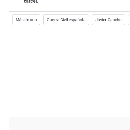
cárcel.
Más de uno
Guerra Civil española
Javier Cancho