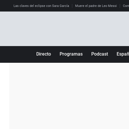
Las claves del eclipse con Sara García
Muere el padre de Leo Messi
Cont
Directo
Programas
Podcast
Espa
Más de uno
Los Perseguidos
Andalucía
Por fin
Malas decisiones
Aragón
Julia en la onda
Expedientes del más allá
Baleares
La brújula
El viaje del Guernica
Cantabria
Radioestadio
Invisibles
Cataluña
Radioestadio noche
Prohibido morirse
Comunidad de M
El colegio invisible
Esto no ha pasado
Comunitat Vale