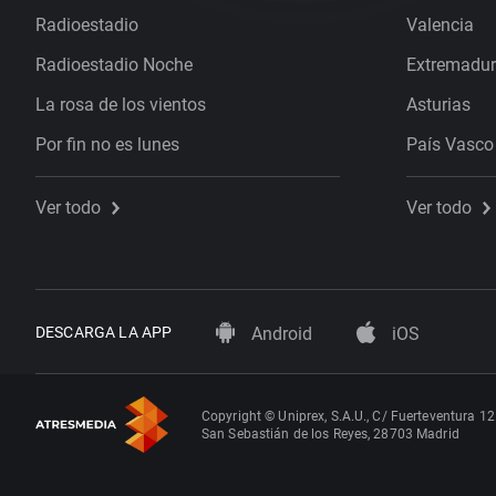
Radioestadio
Valencia
Radioestadio Noche
Extremadu
La rosa de los vientos
Asturias
Por fin no es lunes
País Vasco
Ver todo
Ver todo
DESCARGA LA APP
Android
iOS
Copyright © Uniprex, S.A.U., C/ Fuerteventura 12
San Sebastián de los Reyes, 28703 Madrid