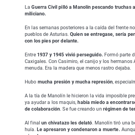
La
Guerra Civil pilló a Manolín pescando truchas
miliciano.
En las semanas posteriores a la caída del frente no
pueblos de Asturias.
Quien se entregase, sería p
con los pies por delante.
Entre
1937 y 1945 vivió perseguido.
Formó parte de
Caxigales. Con Casimiro, el canijo y los hermanos 
menuda. Era la madera que menos rastro dejaba.
Hubo
mucha presión y mucha represión
, especia
A la tía de Manolín le hicieron la vida imposible p
ya ayudar a los maquis,
había miedo a encontrarse
de colaboración
. Se fue creando un
régimen de ter
Al final
un chivatazo les delató
. Manolín tiró una 
huía.
Le apresaron y condenaron a muerte.
Aunqu