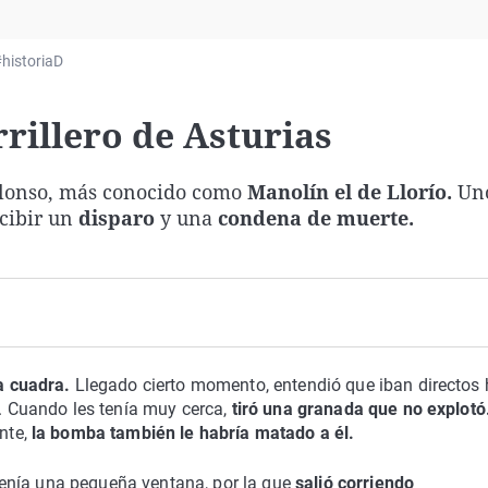
Virales
Televisión
historiaD
Elecciones
rrillero de Asturias
Alonso, más conocido como
Manolín el de Llorío.
Uno
ecibir un
disparo
y una
condena de muerte.
a cuadra.
Llegado cierto momento, entendió que iban directos 
. Cuando les tenía muy cerca,
tiró una granada que no explotó
nte,
la bomba también le habría matado a él.
 tenía una pequeña ventana, por la que
salió corriendo