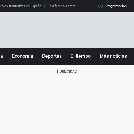
roles fronterizos en España
La diferencia entre observar el eclipse al 99% y al 100%
Programación
ña
Economía
Deportes
El tiempo
Más noticias
Fútbol
Sociedad
Baloncesto
Mundo
Tenis
Salud
Motor
Cultura
Ciencia y Tecnología
adrid
Gastronomía
nciana
Medio ambiente