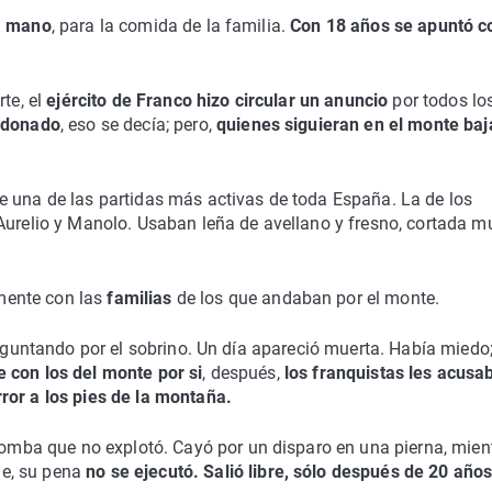
 a mano
, para la comida de la familia.
Con 18 años se apuntó 
rte, el
ejército de Franco hizo circular un anuncio
por todos lo
erdonado
, eso se decía; pero,
quienes siguieran en el monte baj
 una de las partidas más activas de toda España. La de los
Aurelio y Manolo. Usaban leña de avellano y fresno, cortada m
lmente con las
familias
de los que andaban por el monte.
reguntando por el sobrino. Un día apareció muerta. Había miedo
 con los del monte por si
, después,
los franquistas les acusa
ror a los pies de la montaña.
bomba que no explotó. Cayó por un disparo en una pierna, mien
e, su pena
no se ejecutó. Salió libre, sólo después de 20 años