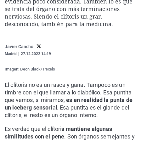
evidencia poco considerada. También lo es que
La rosa de los vientos
Caso
Extremadura
Virales
se trata del órgano con más terminaciones
nerviosas. Siendo el clítoris un gran
Gente viajera
Retornados
Galicia
Televisión
desconocido, también para la medicina.
Como el perro y el gat
Equipo de investigaci
La Rioja
Elecciones
Operación Viuda Negr
Navarra
Javier Cancho
País Vasco
Madrid
|
27.12.2022 14:19
Imagen: Deon Black/ Pexels
El clítoris no es un rasca y gana. Tampoco es un
timbre con el que llamar a lo diabólico. Esa puntita
que vemos, si miramos,
es en realidad la punta de
un iceberg sensori
al. Esa puntita es el glande del
clítoris, el resto es un órgano interno.
Es verdad que el clítori
s mantiene algunas
similitudes con el pene
. Son órganos semejantes y