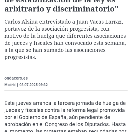
La rosa de los vientos
Caso
Extremadura
Virales
arbitrario y discriminatorio"
Gente viajera
Retornados
Galicia
Televisión
Carlos Alsina entrevistado a Juan Vacas Larraz,
Como el perro y el gat
Equipo de investigaci
La Rioja
Elecciones
portavoz de la asociación progresista, con
motivo de la huelga que diferentes asociaciones
Operación Viuda Negr
Navarra
de jueces y fiscales han convocado esta semana,
País Vasco
a la que se han sumado las asociaciones
progresistas.
ondacero.es
Madrid
|
03.07.2025 09:32
Este jueves arranca la tercera jornada de huelga de
jueces y fiscales contra la reforma legal promovida
por el Gobierno de España, aún pendiente de
aprobación en el Congreso de los Diputados. Hasta
el momento, las protestas estaban secundadas por