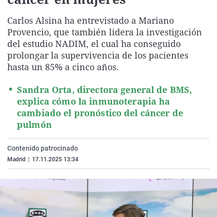
La rosa de los vientos
Caso
Extremadura
Virales
Carlos Alsina ha entrevistado a Mariano
Gente viajera
Retornados
Galicia
Televisión
Provencio, que también lidera la investigación
Como el perro y el gat
Equipo de investigaci
La Rioja
Elecciones
del estudio NADIM, el cual ha conseguido
prolongar la supervivencia de los pacientes
Operación Viuda Negr
Navarra
hasta un 85% a cinco años.
País Vasco
Sandra Orta, directora general de BMS,
explica cómo la inmunoterapia ha
cambiado el pronóstico del cáncer de
pulmón
Contenido patrocinado
Madrid
|
17.11.2025 13:34