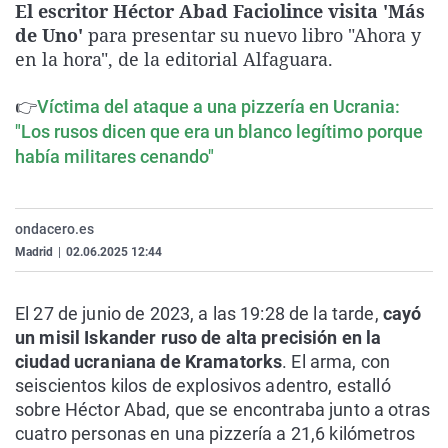
El escritor Héctor Abad Faciolince visita 'Más
La rosa de los vientos
Caso
Extremadura
Virales
de Uno'
para presentar su nuevo libro "Ahora y
Gente viajera
Retornados
Galicia
Televisión
en la hora", de la editorial Alfaguara.
Como el perro y el gat
Equipo de investigaci
La Rioja
Elecciones
👉
Víctima del ataque a una pizzería en Ucrania:
Operación Viuda Negr
Navarra
"Los rusos dicen que era un blanco legítimo porque
había militares cenando"
País Vasco
ondacero.es
Madrid
|
02.06.2025 12:44
El 27 de junio de 2023, a las 19:28 de la tarde,
cayó
un misil Iskander ruso de alta precisión en la
ciudad ucraniana de Kramatorks
. El arma, con
seiscientos kilos de explosivos adentro, estalló
sobre Héctor Abad, que se encontraba junto a otras
cuatro personas en una pizzería a 21,6 kilómetros